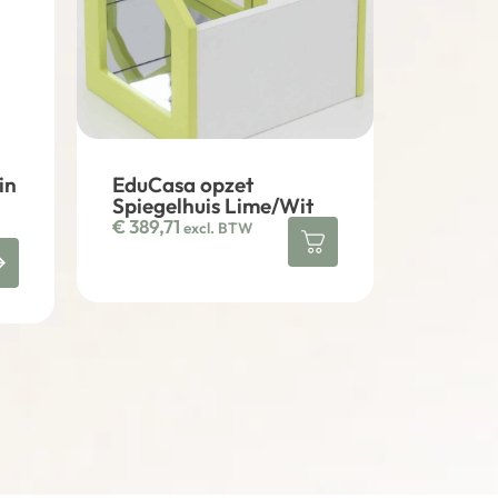
in
EduCasa opzet
Spiegelhuis Lime/Wit
€
389,71
excl. BTW