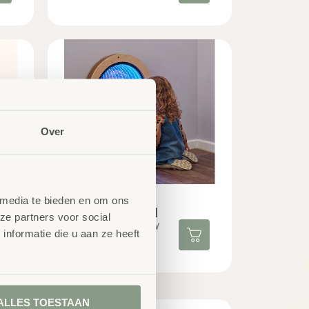
Over
 media te bieden en om ons
Infinity Spiegel
ze partners voor social
€
232,95
excl. BTW
nformatie die u aan ze heeft
ALLES TOESTAAN