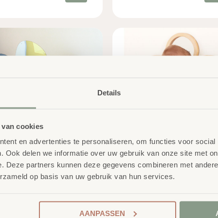
Details
 van cookies
ent en advertenties te personaliseren, om functies voor social
ganische Acryl
Muurbloem Pailletten
. Ook delen we informatie over uw gebruik van onze site met on
iegel Set 4/St.
€
139,00
excl. BTW
e. Deze partners kunnen deze gegevens combineren met andere i
74,00
excl. BTW
erzameld op basis van uw gebruik van hun services.
AANPASSEN