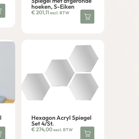
Spiegel met afgeronde
hoeken, S-Eiken
€
201,11
excl. BTW
l
Hexagon Acryl Spiegel
Set 4/St.
€
274,00
excl. BTW