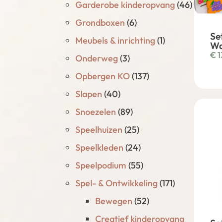
Garderobe kinderopvang
(46)
Grondboxen
(6)
Se
Meubels & inrichting
(1)
Wa
€
1
Onderweg
(3)
Opbergen KO
(137)
Slapen
(40)
Snoezelen
(89)
Speelhuizen
(25)
Speelkleden
(24)
Speelpodium
(55)
Spel- & Ontwikkeling
(171)
Bewegen
(52)
Creatief kinderopvang