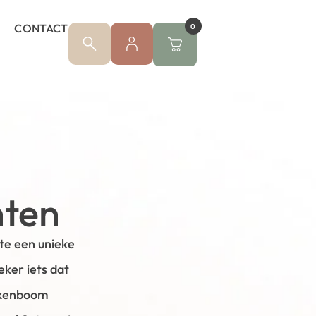
CONTACT
0
nten
te een unieke
eker iets dat
oekenboom