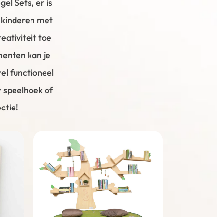
l Sets, er is
r kinderen met
ativiteit toe
menten kan je
el functioneel
w speelhoek of
ctie!