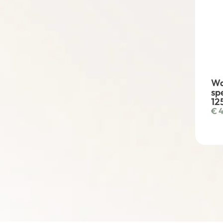
Wa
sp
12
€
4