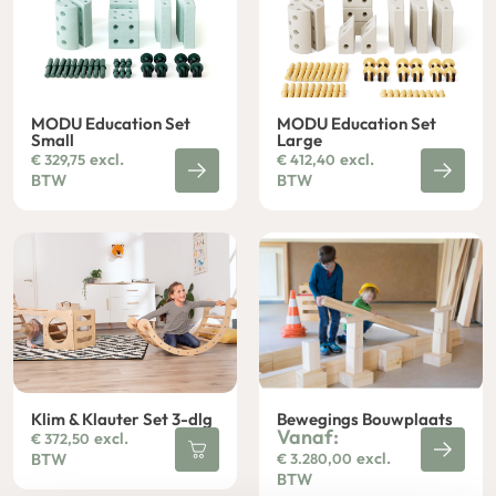
MODU Education Set
MODU Education Set
Small
Large
excl.
excl.
€
329,75
€
412,40
BTW
BTW
Klim & Klauter Set 3-dlg
Bewegings Bouwplaats
Vanaf:
excl.
€
372,50
excl.
BTW
€
3.280,00
BTW