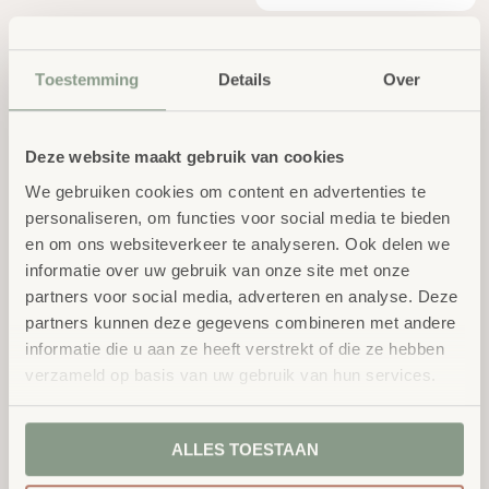
Toestemming
Details
Over
Deze website maakt gebruik van cookies
We gebruiken cookies om content en advertenties te
Zand- Watertafel incl.
Opvouwbare Gymmat
personaliseren, om functies voor social media te bieden
deksel
3-dlg
en om ons websiteverkeer te analyseren. Ook delen we
Vanaf:
excl.
€
569,00
informatie over uw gebruik van onze site met onze
excl.
BTW
€
153,00
BTW
partners voor social media, adverteren en analyse. Deze
partners kunnen deze gegevens combineren met andere
informatie die u aan ze heeft verstrekt of die ze hebben
verzameld op basis van uw gebruik van hun services.
ALLES TOESTAAN