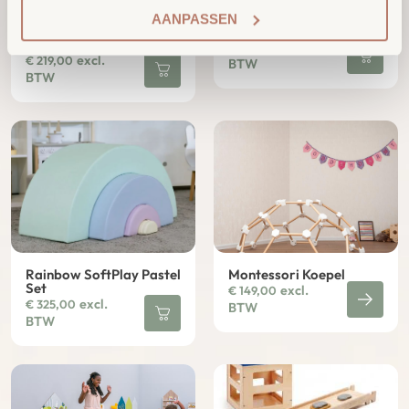
AANPASSEN
Explorer Set SoftPlay 6-
Baby Gym Set 9-dlg
dlg
excl.
€
275,00
excl.
€
219,00
BTW
BTW
Rainbow SoftPlay Pastel
Montessori Koepel
Set
excl.
€
149,00
excl.
€
325,00
BTW
BTW