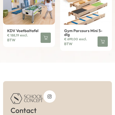
KDV Voetbaltafel
Gym Parcours Mini 5-
dlg
excl.
€
188,19
excl.
€
699,00
BTW
BTW
Contact