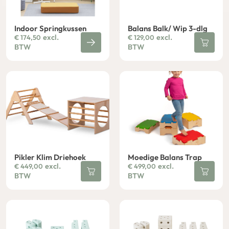
Indoor Springkussen
Balans Balk/ Wip 3-dlg
excl.
excl.
€
174,50
€
129,00
BTW
BTW
Pikler Klim Driehoek
Moedige Balans Trap
excl.
excl.
€
449,00
€
499,00
BTW
BTW