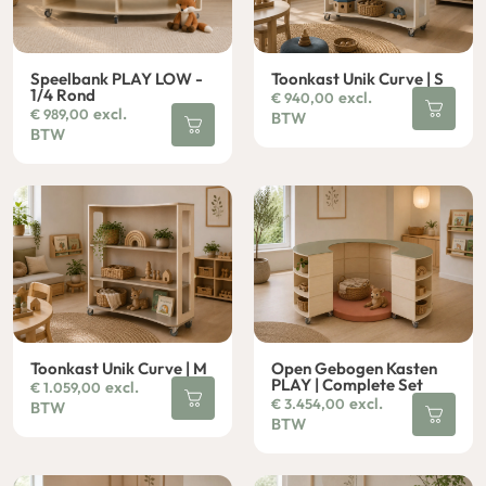
Speelbank PLAY LOW -
Toonkast Unik Curve | S
1/4 Rond
excl.
€
940,00
excl.
€
989,00
BTW
BTW
Toonkast Unik Curve | M
Open Gebogen Kasten
PLAY | Complete Set
excl.
€
1.059,00
excl.
€
3.454,00
BTW
BTW