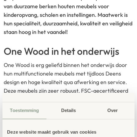
van duurzame berken houten meubels voor
kinderopvang, scholen en instellingen. Maatwerk is
hun specialiteit, duurzaamheid, kwaliteit en veiligheid
staan hoog in het vaandel!
One Wood in het onderwijs
One Wood is erg geliefd binnen het onderwijs door
hun multifunctionele meubels met tijdloos Deens
design en hoge kwaliteit qua afwerking en service.
Deze meubels zijn zeer robuust, FSC-gecertificeerd
en draagt het EU Ecolabel, een officieel
milieukeurmerk van de Europese Unie dat aangeeft
Toestemming
Details
Over
dat een meubelstuk voldoet aan strenge eisen op het
gebied van duurzaamheid, gezondheid en milieu-
Deze website maakt gebruik van cookies
impact over de hele levenscyclus. Een verantwoorde