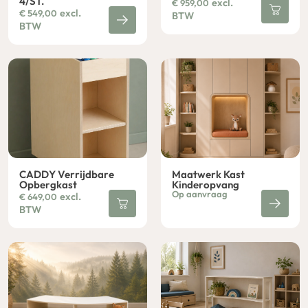
4/ST.
excl.
€
959,00
excl.
€
549,00
BTW
BTW
CADDY Verrijdbare
Maatwerk Kast
Opbergkast
Kinderopvang
Op aanvraag
excl.
€
649,00
BTW