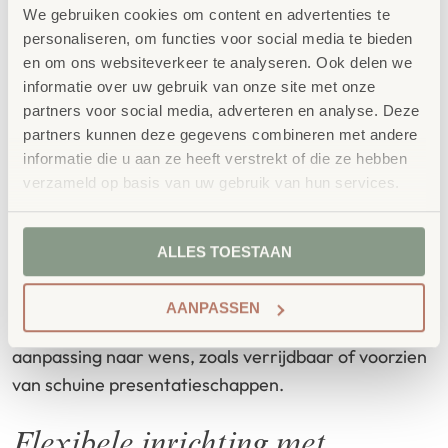
keuze.
We gebruiken cookies om content en advertenties te
personaliseren, om functies voor social media te bieden
en om ons websiteverkeer te analyseren. Ook delen we
Creëer een inspirerende
informatie over uw gebruik van onze site met onze
leeshoek met een houten
partners voor social media, adverteren en analyse. Deze
partners kunnen deze gegevens combineren met andere
boekenkast
informatie die u aan ze heeft verstrekt of die ze hebben
verzameld op basis van uw gebruik van hun services.
Een mooie leeshoek draait niet alleen om een
boekenkast, maar om sfeer, rust en comfort. Met
een houten kast van One Wood kun je een heel
ALLES TOESTAAN
natuurlijk en warm effect creëren. De kracht van een
One Wood boekenkast zit in het herkenbare lichte,
AANPASSEN
Scandinavische hout en de mogelijkheden tot
aanpassing naar wens, zoals verrijdbaar of voorzien
van schuine presentatieschappen.
Flexibele inrichting met