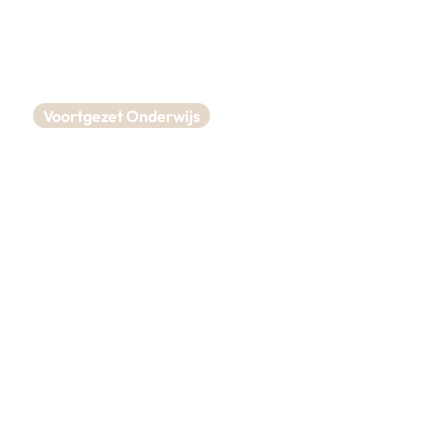
Voortgezet Onderwijs
Aula inrichting
Praktijk College
Amsterdam