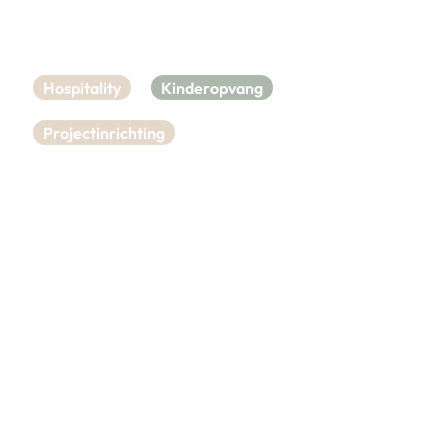
Hospitality
Kinderopvang
Projectinrichting
Landal Kids Special |
Extra Extra Luxe