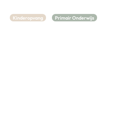
Kinderopvang
Primair Onderwijs
Kinderopvang O&Ki
Anloo KDV/BSO