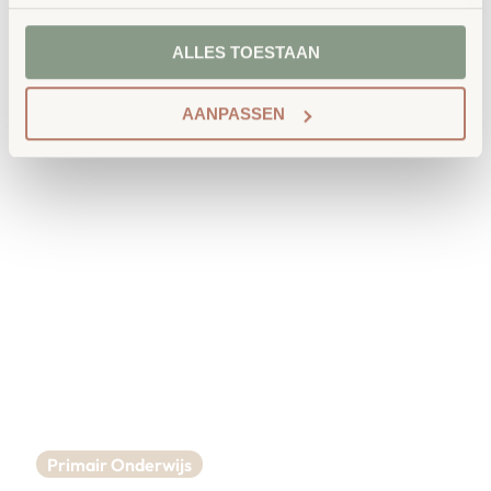
Kinderopvang
Kinderopvang Wasko
ALLES TOESTAAN
AANPASSEN
Primair Onderwijs