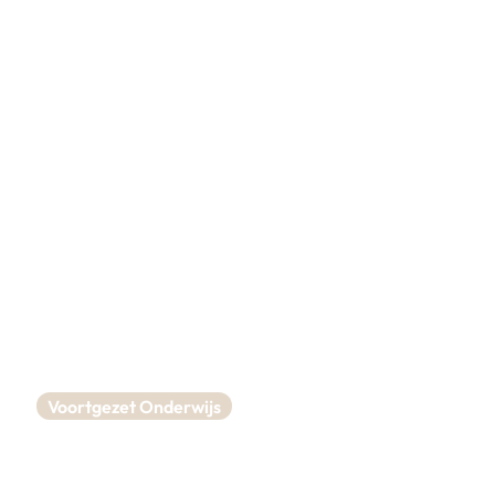
Kinderopvang Op de
Boerderij
Voortgezet Onderwijs
Aula inrichting