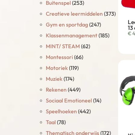
Buitenspel
(253)
Creatieve leermiddelen
(373)
Le
Gym en sportdag
(247)
13
€
4
Klassenmanagement
(185)
MINT/ STEAM
(62)
Montessori
(66)
Motoriek
(119)
Muziek
(174)
Rekenen
(449)
Sociaal Emotioneel
(14)
Speelhoeken
(442)
Taal
(78)
Thematisch onderwijs
(172)