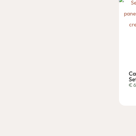
Ca
Se
€
6