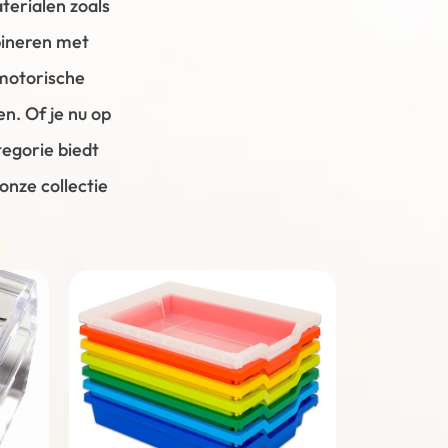
terialen zoals
bineren met
 motorische
n. Of je nu op
tegorie biedt
onze collectie