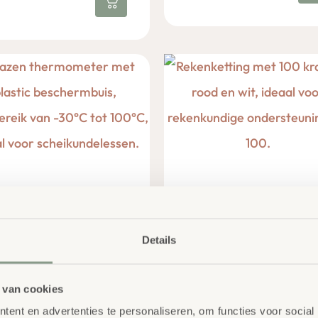
azen Thermometer
Leerling Rekenkettin
Details
100 - Rood-Wit
,49
excl. BTW
€
6,84
excl. BTW
 van cookies
ent en advertenties te personaliseren, om functies voor social