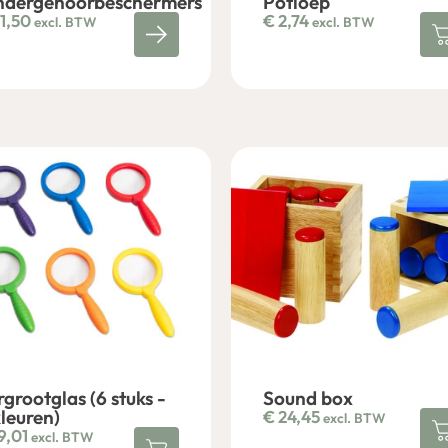
ndergehoorbeschermers
Potloep
1,50
€
2,74
excl. BTW
excl. BTW
rgrootglas (6 stuks -
Sound box
kleuren)
€
24,45
excl. BTW
9,01
excl. BTW