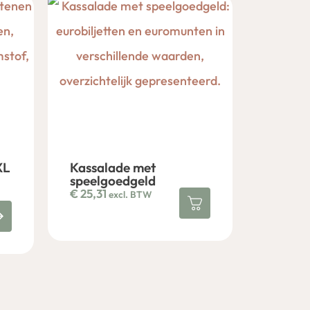
XL
Kassalade met
speelgoedgeld
€
25,31
excl. BTW