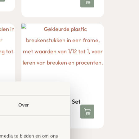
g
Breuken Reken Set
Over
€
11,97
excl. BTW
 media te bieden en om ons