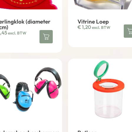
erlingklok (diameter
Vitrine Loep
 cm)
€
1,20
excl. BTW
,45
excl. BTW