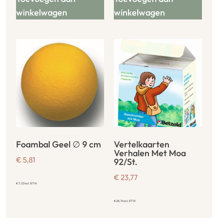
winkelwagen
winkelwagen
Foambal Geel ∅ 9 cm
Vertelkaarten
Verhalen Met Moa
€
5,81
92/St.
€
23,77
€
7,03
incl. BTW
€
28,76
incl. BTW