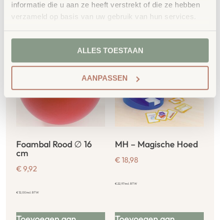
Gerelateerde
informatie die u aan ze heeft verstrekt of die ze hebben
verzameld op basis van uw gebruik van hun services.
producten
ALLES TOESTAAN
AANPASSEN
Foambal Rood ∅ 16
MH – Magische Hoed
cm
€
18,98
€
9,92
€
22,97
incl. BTW
€
12,00
incl. BTW
Toevoegen aan
Toevoegen aan