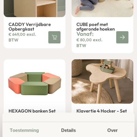
CADDY Verrijdbare
CUBE poef met
Opbergkast
afgeronde hoeken
Vanaf:
excl.
€
649,00
excl.
BTW
€
80,00
BTW
HEXAGON banken Set
Klavertje 4 Hocker - Set
6/St. met afgeronde
4/ST.
hoeken
excl.
€
549,00
excl.
€
689,00
BTW
Toestemming
Details
Over
BTW