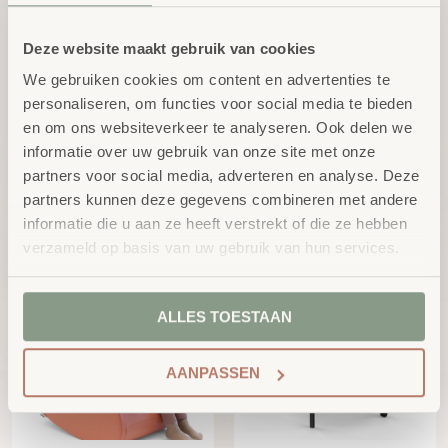
Deze website maakt gebruik van cookies
Nieuw!
Nieuw!
We gebruiken cookies om content en advertenties te
personaliseren, om functies voor social media te bieden
en om ons websiteverkeer te analyseren. Ook delen we
informatie over uw gebruik van onze site met onze
partners voor social media, adverteren en analyse. Deze
MODU Education Set
MODU Education Set
partners kunnen deze gegevens combineren met andere
Large
Small
informatie die u aan ze heeft verstrekt of die ze hebben
excl.
excl.
€
412,40
€
329,75
BTW
BTW
verzameld op basis van uw gebruik van hun services.
ALLES TOESTAAN
AANPASSEN