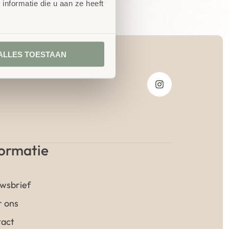
nformatie die u aan ze heeft
ALLES TOESTAAN
formatie
wsbrief
 ons
act