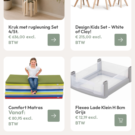
Kruk met rugleuning Set
Design Kids Set - White
4/St.
of Clay!
excl.
excl.
€
636,00
€
215,00
BTW
BTW
Comfort Matras
Flexeo Lade Klein H 8cm
Vanaf:
Grijs
excl.
€
12,19
excl.
€
80,95
BTW
BTW