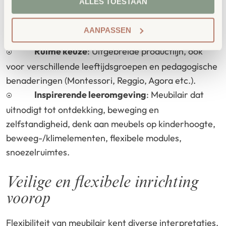
ALLES TOESTAAN
meubels maar complete inrichtingen, met zorg
afgestemde leerzones, ontdekplekken, rustruimtes,
AANPASSEN
opberg­systemen, speelhoeken.
Ruime keuze
: Uitgebreide productlijn, ook
voor verschillende leeftijdsgroepen en pedagogische
benaderingen (Montessori, Reggio, Agora etc.).
Inspirerende leer­omgeving
: Meubilair dat
uitnodigt tot ontdekking, beweging en
zelfstandigheid, denk aan meubels op kinder­hoogte,
beweeg-/klimelementen, flexibele modules,
snoezelruimtes.
Veilige en flexibele inrichting
voorop
Flexibiliteit van meubilair kent diverse interpretaties.