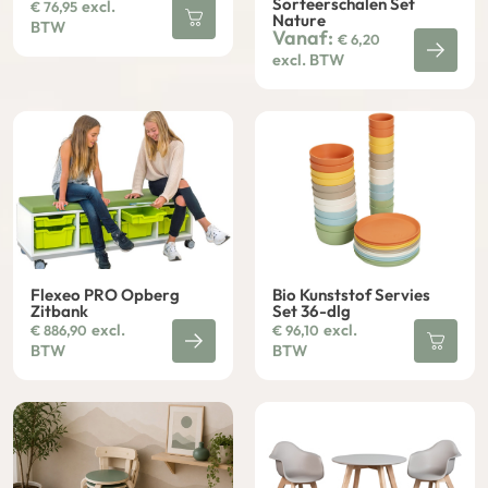
Sorteerschalen Set
excl.
€
76,95
Nature
BTW
Vanaf:
€
6,20
excl. BTW
Flexeo PRO Opberg
Bio Kunststof Servies
Zitbank
Set 36-dlg
excl.
excl.
€
886,90
€
96,10
BTW
BTW