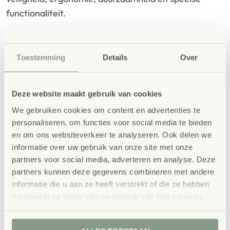
functionaliteit.
Een uniek assortiment;
Toestemming
Details
Over
Innovatieve ontwerpen
: Meubilair dat
meegaat met de ontwikkeling van het kind;
verstelbaar, modulair en uitnodigend.
Deze website maakt gebruik van cookies
Ergonomie & veiligheid
: Meubilair op
We gebruiken cookies om content en advertenties te
kinderhoogte, met oog voor werk­houding van
personaliseren, om functies voor social media te bieden
en om ons websiteverkeer te analyseren. Ook delen we
begeleiders en zelfstandigheid van kinderen. Denk
informatie over uw gebruik van onze site met onze
aan verstelbare tafels en stoelen, lage opbergunits
partners voor social media, adverteren en analyse. Deze
en ­toegankelijke hoeken.
partners kunnen deze gegevens combineren met andere
Duurzaamheid & kwaliteit
: Materialen die
informatie die u aan ze heeft verstrekt of die ze hebben
lang meegaan, biobased, met aandacht voor
verzameld op basis van uw gebruik van hun services.
onderhoud, veiligheid en esthetiek.
Volledige inrichting
: Niet alleen losse