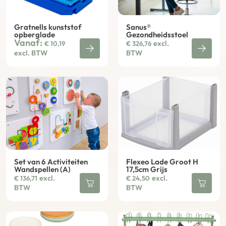
Gratnells kunststof
Sanus®
opberglade
Gezondheidsstoel
Vanaf:
excl.
€
10,19
€
326,76
excl. BTW
BTW
Set van 6 Activiteiten
Flexeo Lade Groot H
Wandspellen (A)
17,5cm Grijs
excl.
excl.
€
136,71
€
24,50
BTW
BTW