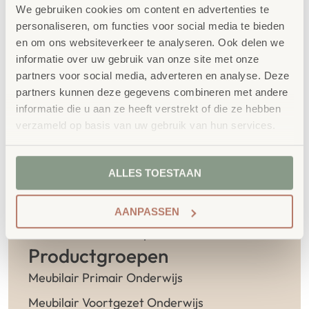
We gebruiken cookies om content en advertenties te
personaliseren, om functies voor social media te bieden
en om ons websiteverkeer te analyseren. Ook delen we
informatie over uw gebruik van onze site met onze
Contact
partners voor social media, adverteren en analyse. Deze
partners kunnen deze gegevens combineren met andere
Experience Center
informatie die u aan ze heeft verstrekt of die ze hebben
Spalderkampseweg 1
verzameld op basis van uw gebruik van hun services.
6999 AG Hummelo
U kunt ons bereiken van maandag t/m
ALLES TOESTAAN
vrijdag tijdens kantooruren.
T 026-2340043
AANPASSEN
E info@school-concept.nl
Productgroepen
Meubilair Primair Onderwijs
Meubilair Voortgezet Onderwijs