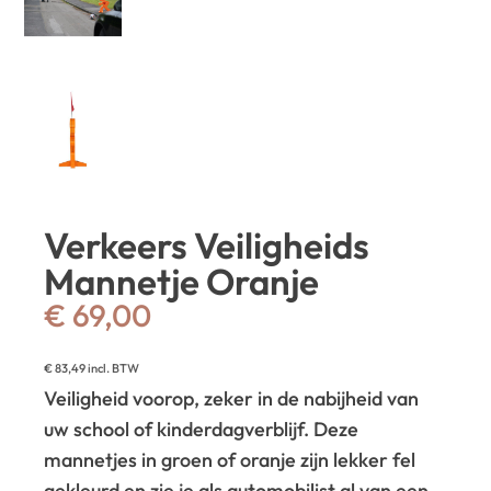
Verkeers Veiligheids
Mannetje Oranje
€
69,00
€
83,49
incl. BTW
Veiligheid voorop, zeker in de nabijheid van
uw school of kinderdagverblijf. Deze
mannetjes in groen of oranje zijn lekker fel
gekleurd en zie je als automobilist al van een