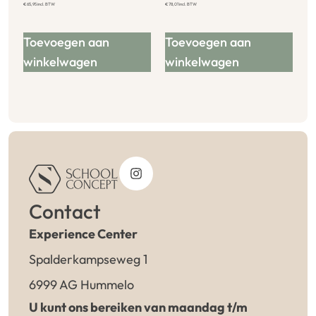
€
65,95
incl. BTW
€
78,01
incl. BTW
Toevoegen aan
Toevoegen aan
winkelwagen
winkelwagen
Contact
Experience Center
Spalderkampseweg 1
6999 AG Hummelo
U kunt ons bereiken van maandag t/m