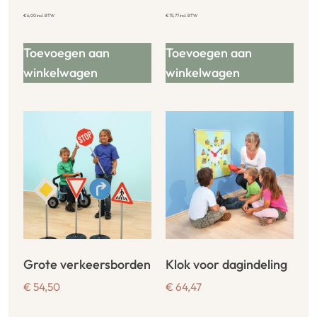
€
6,00
incl. BTW
€
75,77
incl. BTW
Toevoegen aan
Toevoegen aan
winkelwagen
winkelwagen
Grote verkeersborden
Klok voor dagindeling
€
54,50
€
64,47