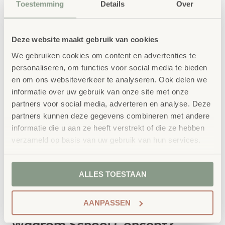
waardoor kinderen veiliger kunnen oversteken. Robuust,
Toestemming
Details
Over
weerbestendig en eenvoudig te plaatsen bij
schoolterreinen of parkeerplaatsen.
Deze website maakt gebruik van cookies
We gebruiken cookies om content en advertenties te
bestellen bij School
Vertrouwd
personaliseren, om functies voor social media te bieden
Concept
en om ons websiteverkeer te analyseren. Ook delen we
informatie over uw gebruik van onze site met onze
School Concept is de specialist in
partners voor social media, adverteren en analyse. Deze
partners kunnen deze gegevens combineren met andere
onderwijsmeubilair. Wij geloven dat een
informatie die u aan ze heeft verstrekt of die ze hebben
leeromgeving inspireert wanneer deze
verzameld op basis van uw gebruik van hun services.
aansluit bij de behoeften van kinderen én
leerkrachten.
ALLES TOESTAAN
AANPASSEN
Waarom School Concept?