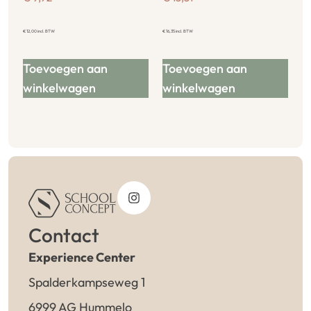
€
12,00
incl. BTW
€
16,35
incl. BTW
Toevoegen aan
Toevoegen aan
winkelwagen
winkelwagen
Contact
Experience Center
Spalderkampseweg 1
6999 AG Hummelo