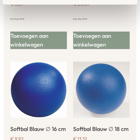
€
8,89
€
20,01
€
10,76
incl. BTW
€
24,21
incl. BTW
Toevoegen aan
Toevoegen aan
winkelwagen
winkelwagen
Softbal Blauw ∅ 16 cm
Softbal Blauw ∅ 18 cm
€
9,92
€
13,51