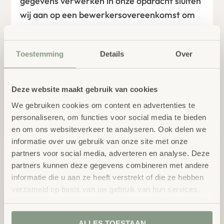
gegevens verwerken in onze opdracht sluiten
wij aan op een bewerkersovereenkomst om
te zorgen voor eenzelfde niveau van
beveiliging en vertrouwelijkheid van jouw
Toestemming
Details
Over
gegevens. Wij blijven verantwoordelijk voor
deze verwerkingen.
Deze website maakt gebruik van cookies
Gebruiken we cookies?
We gebruiken cookies om content en advertenties te
Wij gebruiken cookies en vergelijkbare
personaliseren, om functies voor social media te bieden
en om ons websiteverkeer te analyseren. Ook delen we
technieken. Dit zijn kleine tekstbestanden die
informatie over uw gebruik van onze site met onze
bij je eerste bezoek aan onze website worden
partners voor social media, adverteren en analyse. Deze
opgeslagen in de browser van je computer,
partners kunnen deze gegevens combineren met andere
tablet of smartphone. Wij maken gebruik van
informatie die u aan ze heeft verstrekt of die ze hebben
functionele, analytische en tracking cookies
verzameld op basis van uw gebruik van hun services.
om de website goed te laten werken, jouw
voorkeursinstellingen te onthouden en de
ALLES TOESTAAN