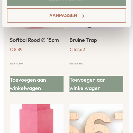
AANPASSEN
Softbal Rood ∅ 15cm
Bruine Trap
€
8,89
€
62,62
€
10,76
incl. BTW
€
75,77
incl. BTW
Toevoegen aan
Toevoegen aan
winkelwagen
winkelwagen