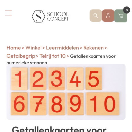
0
Home
Winkel
Leermiddelen
Rekenen
>
>
>
>
Getalbegrip
Telrij tot 10
>
>
Getallenkaarten voor
numerieke stangen
Getallenkaarten voor