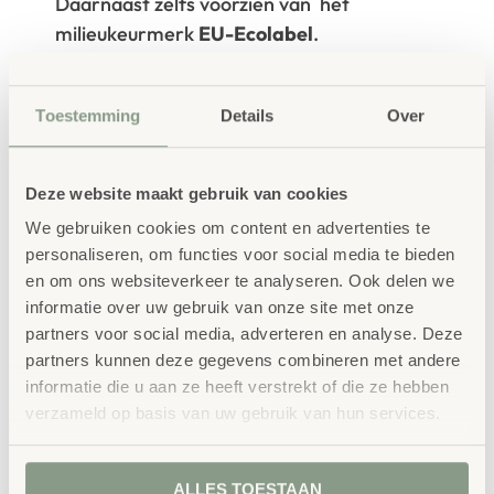
Daarnaast zelfs voorzien van het
milieukeurmerk
EU-Ecolabel
.
Extra informatie
SKU
86744
Toestemming
Details
Over
Deze website maakt gebruik van cookies
We gebruiken cookies om content en advertenties te
personaliseren, om functies voor social media te bieden
en om ons websiteverkeer te analyseren. Ook delen we
informatie over uw gebruik van onze site met onze
Gerelateerde
partners voor social media, adverteren en analyse. Deze
partners kunnen deze gegevens combineren met andere
producten
informatie die u aan ze heeft verstrekt of die ze hebben
verzameld op basis van uw gebruik van hun services.
ALLES TOESTAAN