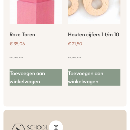
Roze Toren
Houten cijfers 1 t/m 10
€
35,06
€
21,50
€
42,42
incl. BTW
€
26,02
incl. BTW
Toevoegen aan
Toevoegen aan
winkelwagen
winkelwagen