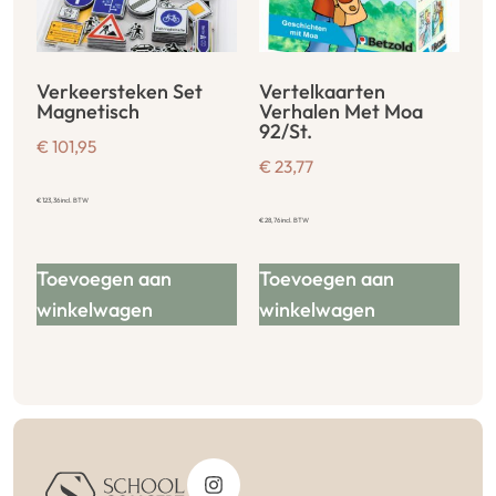
Verkeersteken Set
Vertelkaarten
Magnetisch
Verhalen Met Moa
92/St.
€
101,95
€
23,77
€
123,36
incl. BTW
€
28,76
incl. BTW
Toevoegen aan
Toevoegen aan
winkelwagen
winkelwagen