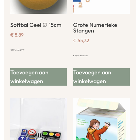
Softbal Geel ∅ 15cm
Grote Numerieke
Stangen
€
8,89
€
65,32
€
10,76
incl. BTW
€
79,04
incl. BTW
Toevoegen aan
Toevoegen aan
winkelwagen
winkelwagen