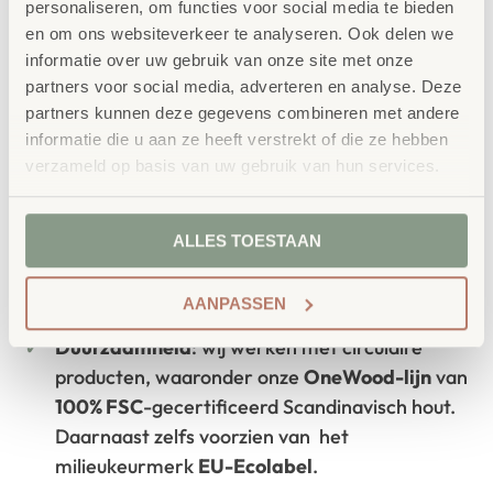
personaliseren, om functies voor social media te bieden
leerkrachten.
en om ons websiteverkeer te analyseren. Ook delen we
informatie over uw gebruik van onze site met onze
partners voor social media, adverteren en analyse. Deze
partners kunnen deze gegevens combineren met andere
informatie die u aan ze heeft verstrekt of die ze hebben
Waarom School Concept?
verzameld op basis van uw gebruik van hun services.
Maatwerk
: ieder project start vanuit uw idee
en onze ervaring
ALLES TOESTAAN
Kwaliteit
: al ons school- en
kinderopvangmeubilair is uitvoerig getest en
AANPASSEN
voldoet aan GS- en TÜV-keuringen
Duurzaamheid
: wij werken met circulaire
producten, waaronder onze
OneWood-lijn
van
100% FSC
-gecertificeerd Scandinavisch hout.
Daarnaast zelfs voorzien van het
milieukeurmerk
EU-Ecolabel
.