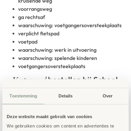
kruisende weg
voorrangsweg
ga rechtsaf
waarschuwing: voetgangersoversteekplaats
verplicht fietspad
voetpad
waarschuwing: werk in uitvoering
waarschuwing: spelende kinderen
voetgangersoversteekplaats
bestellen bij School
Vertrouwd
Concept
Toestemming
Details
Over
School Concept is de specialist in
onderwijsmeubilair. Wij geloven dat een
Deze website maakt gebruik van cookies
leeromgeving inspireert wanneer deze
We gebruiken cookies om content en advertenties te
aansluit bij de behoeften van kinderen én