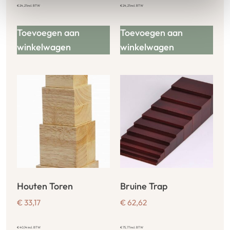
€
24,21
incl. BTW
€
24,21
incl. BTW
Toevoegen aan
Toevoegen aan
winkelwagen
winkelwagen
Houten Toren
Bruine Trap
€
33,17
€
62,62
€
40,14
incl. BTW
€
75,77
incl. BTW