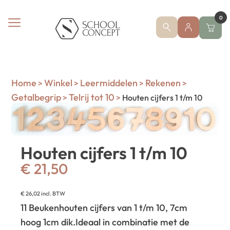
0
Home
Winkel
Leermiddelen
Rekenen
>
>
>
>
Getalbegrip
Telrij tot 10
>
>
Houten cijfers 1 t/m 10
Houten cijfers 1 t/m 10
€
21,50
€
26,02
incl. BTW
11 Beukenhouten cijfers van 1 t/m 10, 7cm
hoog 1cm dik.
Ideaal in combinatie met de