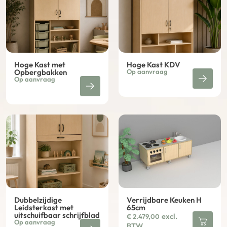
Hoge Kast met
Hoge Kast KDV
Opbergbakken
Op aanvraag
Op aanvraag
Dubbelzijdige
Verrijdbare Keuken H
Leidsterkast met
65cm
uitschuifbaar schrijfblad
excl.
€
2.479,00
Op aanvraag
BTW