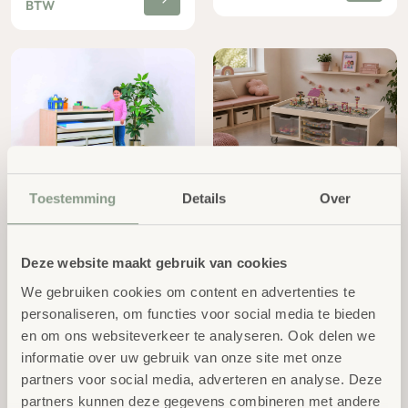
BTW
Toestemming
Details
Over
Papier Kast
Bouwtafel DK
excl.
excl.
€
1.450,00
€
944,00
BTW
BTW
Deze website maakt gebruik van cookies
We gebruiken cookies om content en advertenties te
personaliseren, om functies voor social media te bieden
en om ons websiteverkeer te analyseren. Ook delen we
informatie over uw gebruik van onze site met onze
partners voor social media, adverteren en analyse. Deze
partners kunnen deze gegevens combineren met andere