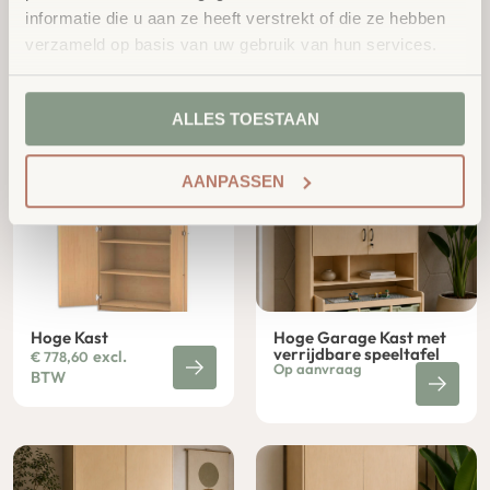
informatie die u aan ze heeft verstrekt of die ze hebben
Eigendom Kubus
Schuine Bakken Kies
Wandkast
Kast
verzameld op basis van uw gebruik van hun services.
Vanaf:
excl.
€
1.176,00
excl.
€
326,00
BTW
BTW
ALLES TOESTAAN
AANPASSEN
Hoge Kast
Hoge Garage Kast met
verrijdbare speeltafel
excl.
€
778,60
Op aanvraag
BTW