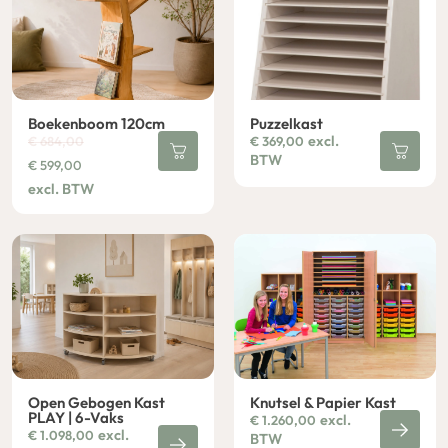
Boekenboom 120cm
Puzzelkast
excl.
€
684,00
€
369,00
BTW
€
599,00
excl. BTW
Open Gebogen Kast
Knutsel & Papier Kast
PLAY | 6-Vaks
excl.
€
1.260,00
excl.
€
1.098,00
BTW