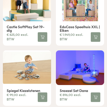
Castle SoftPlay Set 19-
EduCasa Speelhuis XXL |
dlg
EIken
excl.
excl.
€
825,00
€
1.949,00
BTW
BTW
Spiegel Kiezelstenen
Snoezel Set Dana
excl.
excl.
€
99,00
€
896,00
BTW
BTW