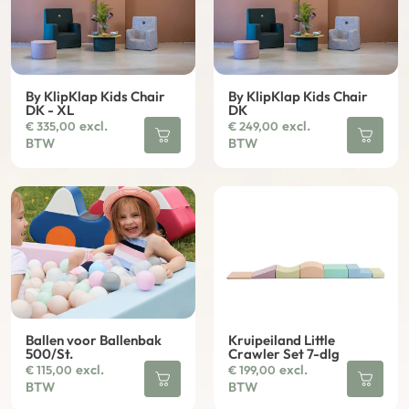
By KlipKlap Kids Chair
By KlipKlap Kids Chair
DK - XL
DK
excl.
excl.
€
335,00
€
249,00
BTW
BTW
Ballen voor Ballenbak
Kruipeiland Little
500/St.
Crawler Set 7-dlg
excl.
excl.
€
115,00
€
199,00
BTW
BTW