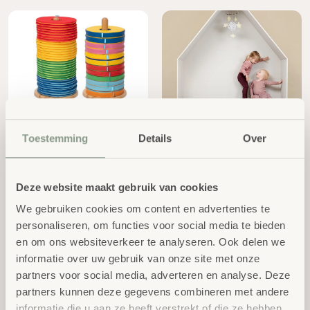
Donut Zitkussenwagen
By KlipKlap DK - PLAY
Vanaf:
Fold Sofa KK3
Toestemming
Details
Over
excl.
€
980,00
excl.
€
379,00
BTW
BTW
Deze website maakt gebruik van cookies
We gebruiken cookies om content en advertenties te
personaliseren, om functies voor social media te bieden
en om ons websiteverkeer te analyseren. Ook delen we
informatie over uw gebruik van onze site met onze
partners voor social media, adverteren en analyse. Deze
partners kunnen deze gegevens combineren met andere
informatie die u aan ze heeft verstrekt of die ze hebben