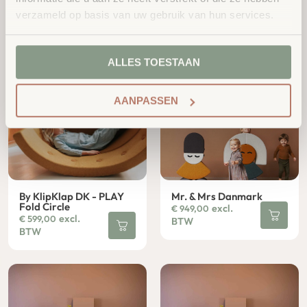
Opvouwbare Gymmat
By KlipKlap DK - PLAY
3-dlg
Fold Bank
verzameld op basis van uw gebruik van hun services.
Vanaf:
excl.
€
599,00
excl.
€
153,00
BTW
BTW
ALLES TOESTAAN
AANPASSEN
By KlipKlap DK - PLAY
Mr. & Mrs Danmark
Fold Circle
excl.
€
949,00
excl.
€
599,00
BTW
BTW