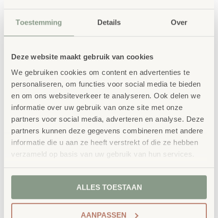
Toestemming
Details
Over
Waarom School Concept?
Maatwerk
: ieder project start vanuit uw idee
en onze ervaring
Deze website maakt gebruik van cookies
Kwaliteit
: al ons school- en
We gebruiken cookies om content en advertenties te
kinderopvangmeubilair is uitvoerig getest en
personaliseren, om functies voor social media te bieden
en om ons websiteverkeer te analyseren. Ook delen we
voldoet aan GS- en TÜV-keuringen
informatie over uw gebruik van onze site met onze
Duurzaamheid
: wij werken met circulaire
partners voor social media, adverteren en analyse. Deze
producten, waaronder onze
OneWood-lijn
van
partners kunnen deze gegevens combineren met andere
100% FSC
-gecertificeerd Scandinavisch hout.
informatie die u aan ze heeft verstrekt of die ze hebben
Daarnaast zelfs voorzien van het
verzameld op basis van uw gebruik van hun services.
milieukeurmerk
EU-Ecolabel
.
Extra informatie
ALLES TOESTAAN
SKU
3107
AANPASSEN