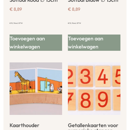
€
8,89
€
8,89
€
10,76
incl. BTW
€
10,76
incl. BTW
Toevoegen aan
Toevoegen aan
winkelwagen
winkelwagen
Kaarthouder
Getallenkaarten voor