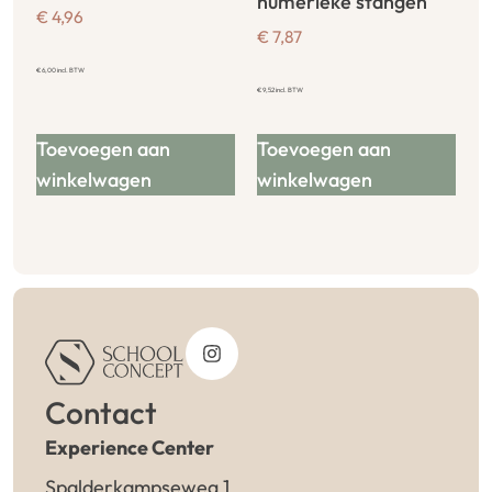
numerieke stangen
€
4,96
€
7,87
€
6,00
incl. BTW
€
9,52
incl. BTW
Toevoegen aan
Toevoegen aan
winkelwagen
winkelwagen
Contact
Experience Center
Spalderkampseweg 1