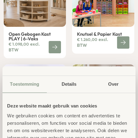
Open Gebogen Kast
Knutsel & Papier Kast
PLAY | 6-Vaks
excl.
€
1.260,00
excl.
€
1.098,00
BTW
BTW
Toestemming
Details
Over
Deze website maakt gebruik van cookies
We gebruiken cookies om content en advertenties te
Papier Kast
Bouwtafel DK
excl.
excl.
€
1.450,00
€
944,00
personaliseren, om functies voor social media te bieden
BTW
BTW
en om ons websiteverkeer te analyseren. Ook delen we
informatie over uw gebruik van onze site met onze