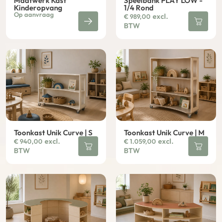
Maatwerk Kast
Speelbank PLAY LOW -
Kinderopvang
1/4 Rond
Op aanvraag
excl.
€
989,00
BTW
Toonkast Unik Curve | S
Toonkast Unik Curve | M
excl.
excl.
€
940,00
€
1.059,00
BTW
BTW