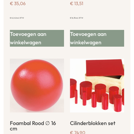
€
35,06
€
13,51
€
42,42
incl. BTW
€
16,35
incl. BTW
Toevoegen aan
Toevoegen aan
winkelwagen
winkelwagen
Foambal Rood ∅ 16
Cilinderblokken set
cm
€
74,90