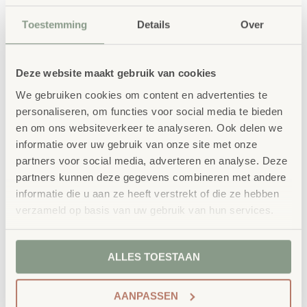
indeling leren kinderen zelfstandig omgaan met hun
Toestemming
Details
Over
materialen. De Montessori Peuter Toonkast bevordert
eigenaarschap, trots en orde in de leeromgeving. Vraag
vrijblijvend een offerte aan of bestel direct online.
Deze website maakt gebruik van cookies
We gebruiken cookies om content en advertenties te
personaliseren, om functies voor social media te bieden
bestellen bij School
Vertrouwd
en om ons websiteverkeer te analyseren. Ook delen we
Concept
informatie over uw gebruik van onze site met onze
School Concept is de specialist in
partners voor social media, adverteren en analyse. Deze
partners kunnen deze gegevens combineren met andere
onderwijsmeubilair. Wij geloven dat een
informatie die u aan ze heeft verstrekt of die ze hebben
leeromgeving inspireert wanneer deze
verzameld op basis van uw gebruik van hun services.
aansluit bij de behoeften van kinderen én
ALLES TOESTAAN
leerkrachten.
AANPASSEN