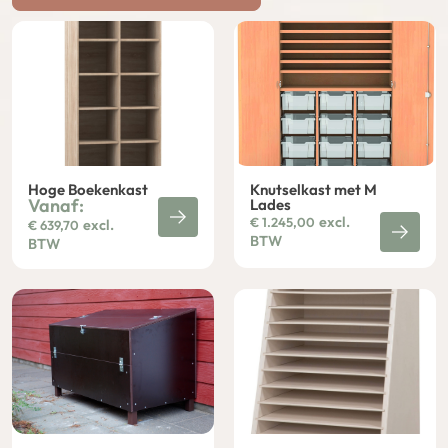
Hoge Boekenkast
Knutselkast met M
Vanaf:
Lades
excl.
€
1.245,00
excl.
€
639,70
BTW
BTW