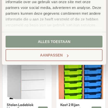
informatie over uw gebruik van onze site met onze
partners voor social media, adverteren en analyse. Deze
partners kunnen deze gegevens combineren met andere
informatie die u aan ze heeft verstrekt of die ze hebben
verzameld op basis van uw gebruik van hun services.
Schuine Bakken Kies
Hoge Kast
ALLES TOESTAAN
Kast
excl.
€
778,60
excl.
€
1.176,00
BTW
BTW
AANPASSEN
Stalen Ladeblok
Kast 2 Rijen