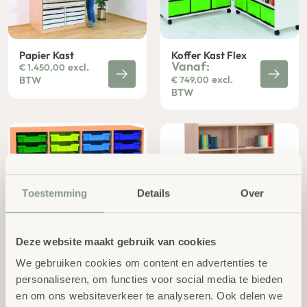
Papier Kast
Koffer Kast Flex
Vanaf:
excl.
€
1.450,00
excl.
BTW
€
749,00
BTW
Toestemming
Details
Over
Kast 4 Rijen
Bibliotheek Kast XL 2-
Deze website maakt gebruik van cookies
zijdig
excl.
€
796,00
excl.
€
917,00
We gebruiken cookies om content en advertenties te
BTW
BTW
personaliseren, om functies voor social media te bieden
en om ons websiteverkeer te analyseren. Ook delen we