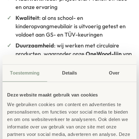
en onze ervaring
Kwaliteit
: al ons school- en
kinderopvangmeubilair is uitvoerig getest en
voldoet aan GS- en TÜV-keuringen
Duurzaamheid
: wij werken met circulaire
producten, waaronder onze
OneWood-lijn
van
100% FSC
-gecertificeerd Scandinavisch hout.
Daarnaast zelfs voorzien van het
Toestemming
Details
Over
milieukeurmerk
EU-Ecolabel
.
Extra informatie
Deze website maakt gebruik van cookies
SKU
8520
We gebruiken cookies om content en advertenties te
personaliseren, om functies voor social media te bieden
en om ons websiteverkeer te analyseren. Ook delen we
informatie over uw gebruik van onze site met onze
partners voor social media, adverteren en analyse. Deze