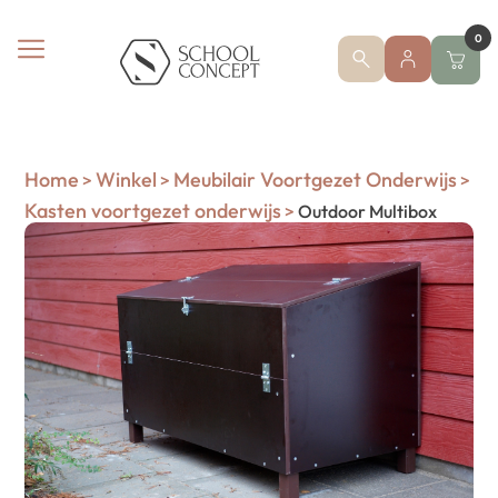
0
Home
Winkel
Meubilair Voortgezet Onderwijs
>
>
>
Kasten voortgezet onderwijs
>
Outdoor Multibox