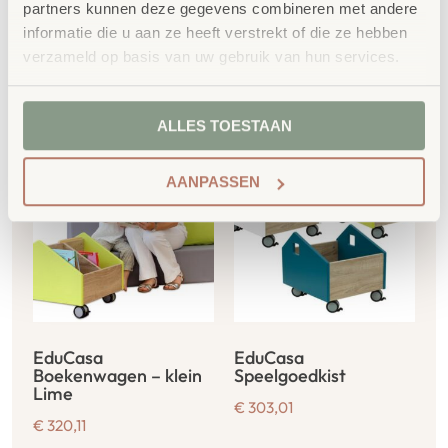
partners kunnen deze gegevens combineren met andere
informatie die u aan ze heeft verstrekt of die ze hebben
verzameld op basis van uw gebruik van hun services.
Gerelateerde
producten
ALLES TOESTAAN
AANPASSEN
EduCasa
EduCasa
Boekenwagen – klein
Speelgoedkist
Lime
€
303,01
€
320,11