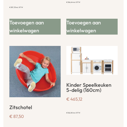
€
366,64
incl. BTW
€
387,33
incl. BTW
Toevoegen aan
Toevoegen aan
winkelwagen
winkelwagen
Kinder Speelkeuken
5-delig (160cm)
€
465,12
Zitschotel
€
562,80
incl. BTW
€
87,50