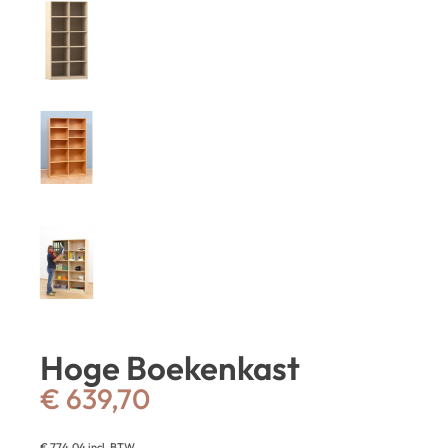
Hoge Boekenkast
€
639,70
€
774,04
incl. BTW