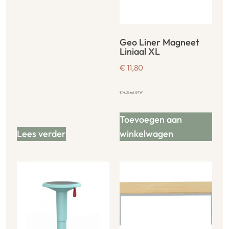
Geo Liner Magneet
Liniaal XL
€
11,80
€
14,28
incl. BTW
Toevoegen aan
Lees verder
winkelwagen