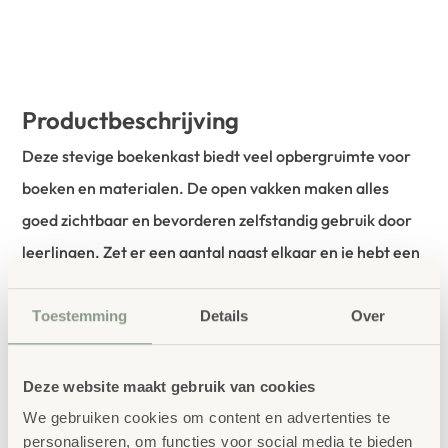
Productbeschrijving
Deze stevige boekenkast biedt veel opbergruimte voor
boeken en materialen. De open vakken maken alles
goed zichtbaar en bevorderen zelfstandig gebruik door
leerlingen. Zet er een aantal naast elkaar en je hebt een
overzichtelijke bibliotheek!
Toestemming
Details
Over
Hoogte 190cm breedte 94,4 of 126,4cm en in 3 dieptes
verkrijgbaar 38, 48 of 58cm diep. Midden wand en 8
Deze website maakt gebruik van cookies
verstelbare legplanken maken hem flexibel inzetbaar.
We gebruiken cookies om content en advertenties te
personaliseren, om functies voor social media te bieden
Gemonteerd geleverd. 5 jaar garantie.