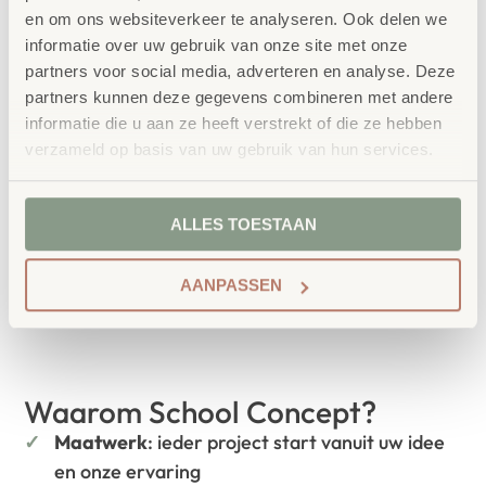
en om ons websiteverkeer te analyseren. Ook delen we
informatie over uw gebruik van onze site met onze
bestellen bij School
partners voor social media, adverteren en analyse. Deze
Vertrouwd
partners kunnen deze gegevens combineren met andere
Concept
informatie die u aan ze heeft verstrekt of die ze hebben
School Concept is de specialist in
verzameld op basis van uw gebruik van hun services.
onderwijsmeubilair. Wij geloven dat een
leeromgeving inspireert wanneer deze
ALLES TOESTAAN
aansluit bij de behoeften van kinderen én
AANPASSEN
leerkrachten.
Waarom School Concept?
Maatwerk
: ieder project start vanuit uw idee
en onze ervaring