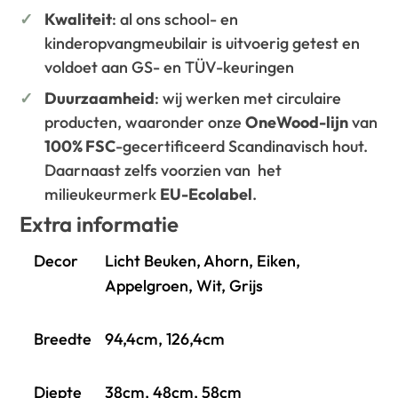
Kwaliteit
: al ons school- en
kinderopvangmeubilair is uitvoerig getest en
voldoet aan GS- en TÜV-keuringen
Duurzaamheid
: wij werken met circulaire
producten, waaronder onze
OneWood-lijn
van
100% FSC
-gecertificeerd Scandinavisch hout.
Daarnaast zelfs voorzien van het
milieukeurmerk
EU-Ecolabel
.
Extra informatie
Decor
Licht Beuken, Ahorn, Eiken,
Appelgroen, Wit, Grijs
Breedte
94,4cm, 126,4cm
Diepte
38cm, 48cm, 58cm