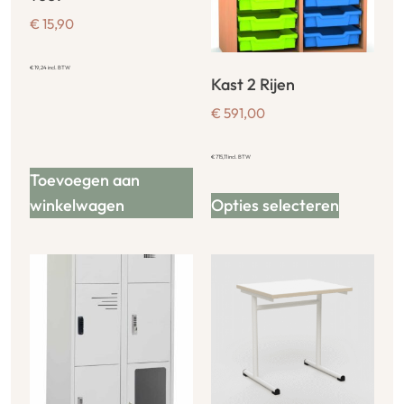
€
15,90
€
19,24
incl. BTW
Kast 2 Rijen
€
591,00
€
715,11
incl. BTW
Toevoegen aan
winkelwagen
Opties selecteren