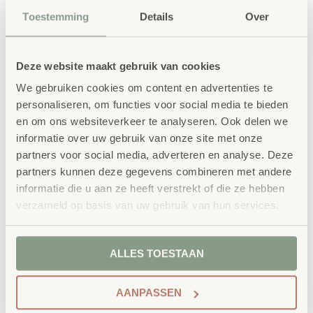
Toestemming
Details
Over
Waarom School Concept?
Maatwerk
: ieder project start vanuit uw idee
Deze website maakt gebruik van cookies
en onze ervaring
We gebruiken cookies om content en advertenties te
personaliseren, om functies voor social media te bieden
Kwaliteit
: al ons school- en
en om ons websiteverkeer te analyseren. Ook delen we
kinderopvangmeubilair is uitvoerig getest en
informatie over uw gebruik van onze site met onze
voldoet aan GS- en TÜV-keuringen
partners voor social media, adverteren en analyse. Deze
Duurzaamheid
: wij werken met circulaire
partners kunnen deze gegevens combineren met andere
producten, waaronder onze
OneWood-lijn
van
informatie die u aan ze heeft verstrekt of die ze hebben
100% FSC
-gecertificeerd Scandinavisch hout.
verzameld op basis van uw gebruik van hun services.
Daarnaast zelfs voorzien van het
milieukeurmerk
EU-Ecolabel
.
ALLES TOESTAAN
Extra informatie
AANPASSEN
Decor
Wit, Grijs, Ahorn, Beuken, Licht