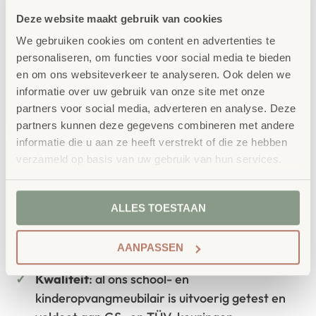
Concept
Deze website maakt gebruik van cookies
School Concept is de specialist in
We gebruiken cookies om content en advertenties te
personaliseren, om functies voor social media te bieden
onderwijsmeubilair. Wij geloven dat een
en om ons websiteverkeer te analyseren. Ook delen we
leeromgeving inspireert wanneer deze
informatie over uw gebruik van onze site met onze
partners voor social media, adverteren en analyse. Deze
aansluit bij de behoeften van kinderen én
partners kunnen deze gegevens combineren met andere
leerkrachten.
informatie die u aan ze heeft verstrekt of die ze hebben
verzameld op basis van uw gebruik van hun services.
ALLES TOESTAAN
Waarom School Concept?
Maatwerk
: ieder project start vanuit uw idee
AANPASSEN
en onze ervaring
Kwaliteit
: al ons school- en
kinderopvangmeubilair is uitvoerig getest en