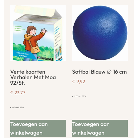
Vertelkaarten
Softbal Blauw ∅ 16 cm
Verhalen Met Moa
€
9,92
92/St.
€
23,77
€
12,00
incl. BTW
€
28,76
incl. BTW
Toevoegen aan
Toevoegen aan
winkelwagen
winkelwagen