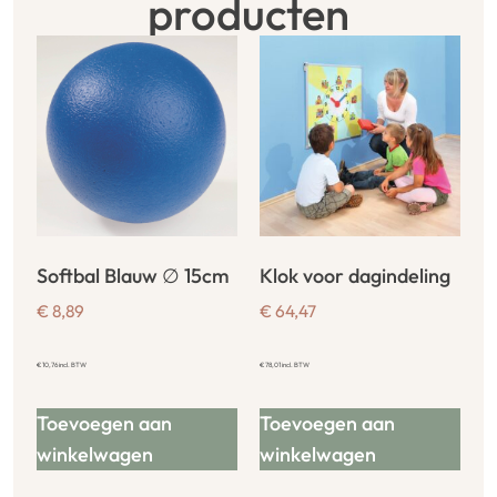
producten
Softbal Blauw ∅ 15cm
Klok voor dagindeling
€
8,89
€
64,47
€
10,76
incl. BTW
€
78,01
incl. BTW
Toevoegen aan
Toevoegen aan
winkelwagen
winkelwagen