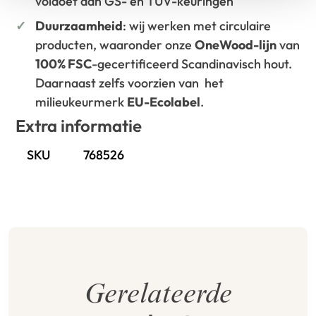
voldoet aan GS- en TÜV-keuringen
Duurzaamheid
: wij werken met circulaire
producten, waaronder onze
OneWood-lijn
van
100% FSC
-gecertificeerd Scandinavisch hout.
Daarnaast zelfs voorzien van het
milieukeurmerk
EU-Ecolabel
.
Extra informatie
SKU
768526
Gerelateerde