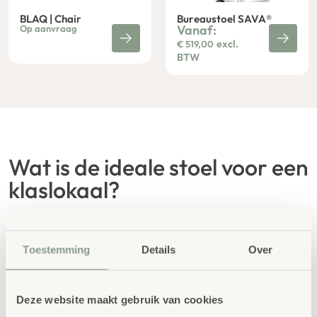
BLAQ | Chair
Bureaustoel SAVA®
Vanaf:
Op aanvraag
excl.
€
519,00
BTW
Wat is de ideale stoel voor een
klaslokaal?
De ideale basisschool stoelen voor een klaslokaal
stimuleren actief zitten, bieden de juiste
Toestemming
Details
Over
ondersteuning en maken verandering van
lichaamshouding mogelijk om rugklachten te
voorkomen. Een ergonomische schoolstoel voor het
Deze website maakt gebruik van cookies