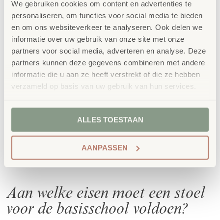
onderwijs moet beweging ondersteunen, omdat
We gebruiken cookies om content en advertenties te
leerlingen een natuurlijke bewegingsbehoefte
personaliseren, om functies voor social media te bieden
en om ons websiteverkeer te analyseren. Ook delen we
hebben. Deze stoel beweegt licht mee met de rug en
informatie over uw gebruik van onze site met onze
zorgt voor aangenaam zitcomfort tijdens lange
partners voor social media, adverteren en analyse. Deze
lesdagen.
partners kunnen deze gegevens combineren met andere
informatie die u aan ze heeft verstrekt of die ze hebben
Door het gebruik van 100% polypropyleen voelt de
verzameld op basis van uw gebruik van hun services.
schoolstoel zacht en licht flexibel aan. De antislip en
matte textuur op het zitvlak zorgen voor extra
ALLES TOESTAAN
comfort. De zitschaal heeft een duurzame
designstructuur aan de achterkant van de zitting.
AANPASSEN
Dankzij de frisse kleuren past de stoel perfect binnen
elk modern klaslokaal.
Aan welke eisen moet een stoel
voor de basisschool voldoen?