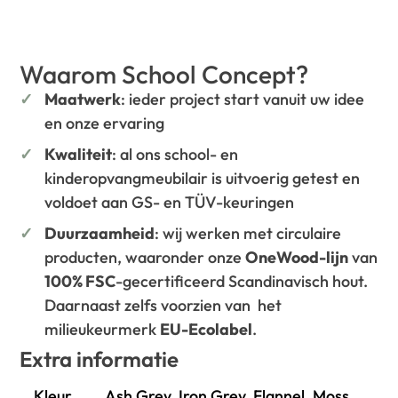
Waarom School Concept?
Maatwerk
: ieder project start vanuit uw idee
en onze ervaring
Kwaliteit
: al ons school- en
kinderopvangmeubilair is uitvoerig getest en
voldoet aan GS- en TÜV-keuringen
Duurzaamheid
: wij werken met circulaire
producten, waaronder onze
OneWood-lijn
van
100% FSC
-gecertificeerd Scandinavisch hout.
Daarnaast zelfs voorzien van het
milieukeurmerk
EU-Ecolabel
.
Extra informatie
Kleur
Ash Grey, Iron Grey, Flannel, Moss