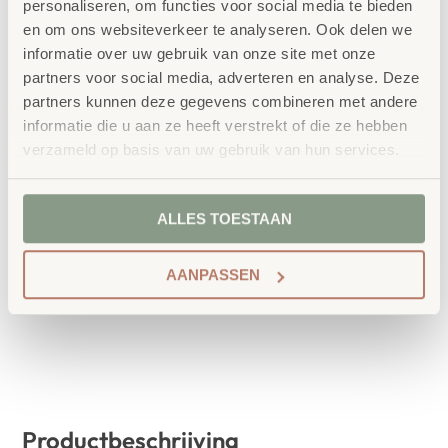
personaliseren, om functies voor social media te bieden
De enige lichtgewicht stapelbare kunststof
en om ons websiteverkeer te analyseren. Ook delen we
kruk!
informatie over uw gebruik van onze site met onze
partners voor social media, adverteren en analyse. Deze
Kleur
partners kunnen deze gegevens combineren met andere
informatie die u aan ze heeft verstrekt of die ze hebben
verzameld op basis van uw gebruik van hun services.
ALLES TOESTAAN
IN WINKELWAGEN
AANPASSEN
Productbeschrijving