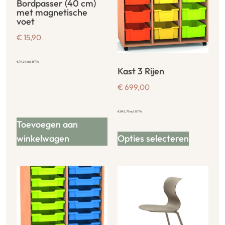
Bordpasser (40 cm)
met magnetische
voet
€
15,90
€
19,24
incl. BTW
Kast 3 Rijen
€
699,00
€
845,79
incl. BTW
Toevoegen aan
winkelwagen
Opties selecteren