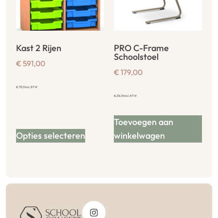
Kast 2 Rijen
PRO C-Frame
Schoolstoel
€
591,00
€
179,00
€
715,11
incl. BTW
€
216,59
incl. BTW
Toevoegen aan
Opties selecteren
winkelwagen