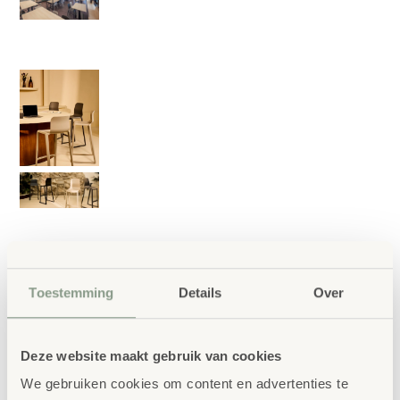
Stapelbare Barkruk
Toestemming
Details
Over
Hatton Midi 4/St.
€
796,00
Deze website maakt gebruik van cookies
We gebruiken cookies om content en advertenties te
€
963,16
incl. BTW