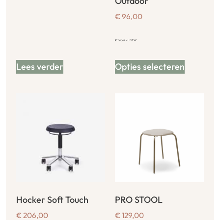
Outdoor
€
96,00
€
116,16
incl. BTW
Lees verder
Opties selecteren
Hocker Soft Touch
PRO STOOL
€
206,00
€
129,00