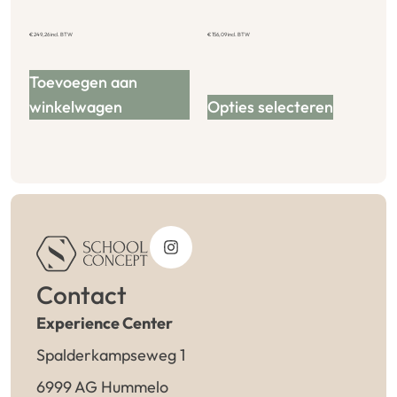
€
249,26
incl. BTW
€
156,09
incl. BTW
Toevoegen aan
winkelwagen
Opties selecteren
Contact
Experience Center
Spalderkampseweg 1
6999 AG Hummelo