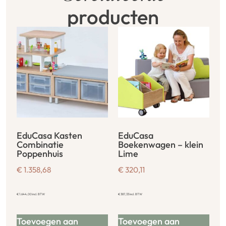
producten
EduCasa Kasten
EduCasa
Combinatie
Boekenwagen – klein
Poppenhuis
Lime
€
1.358,68
€
320,11
€
1.644,00
incl. BTW
€
387,33
incl. BTW
Toevoegen aan
Toevoegen aan