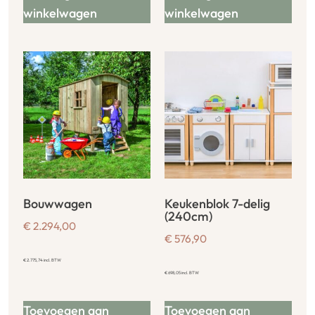
winkelwagen
winkelwagen
Bouwwagen
Keukenblok 7-delig
(240cm)
€
2.294,00
€
576,90
€
2.775,74
incl. BTW
€
698,05
incl. BTW
Toevoegen aan
Toevoegen aan