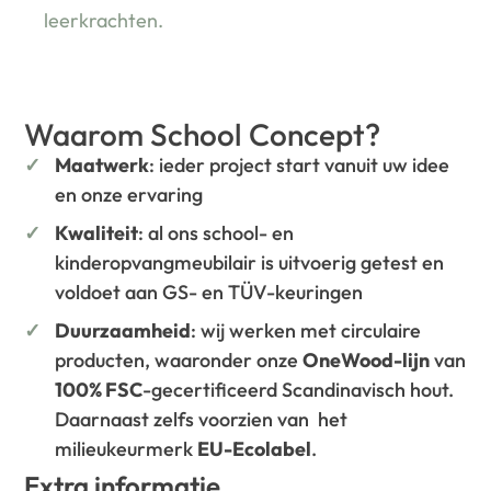
leerkrachten.
Waarom School Concept?
Maatwerk
: ieder project start vanuit uw idee
en onze ervaring
Kwaliteit
: al ons school- en
kinderopvangmeubilair is uitvoerig getest en
voldoet aan GS- en TÜV-keuringen
Duurzaamheid
: wij werken met circulaire
producten, waaronder onze
OneWood-lijn
van
100% FSC
-gecertificeerd Scandinavisch hout.
Daarnaast zelfs voorzien van het
milieukeurmerk
EU-Ecolabel
.
Extra informatie