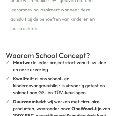
onderwijsmeubilair. Wij geloven dat een
leeromgeving inspireert wanneer deze
aansluit bij de behoeften van kinderen én
leerkrachten.
Waarom School Concept?
Maatwerk
: ieder project start vanuit uw idee
en onze ervaring
Kwaliteit
: al ons school- en
kinderopvangmeubilair is uitvoerig getest en
voldoet aan GS- en TÜV-keuringen
Duurzaamheid
: wij werken met circulaire
producten, waaronder onze
OneWood-lijn
van
100% FSC
-gecertificeerd Scandinavisch hout.