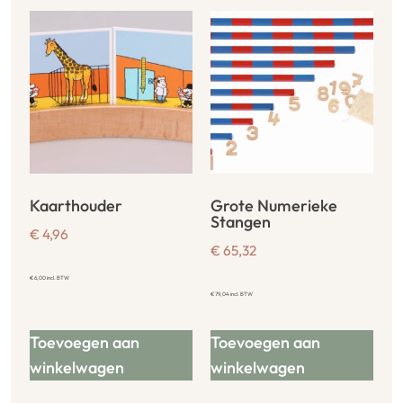
Kaarthouder
Grote Numerieke
Stangen
€
4,96
€
65,32
€
6,00
incl. BTW
€
79,04
incl. BTW
Toevoegen aan
Toevoegen aan
winkelwagen
winkelwagen