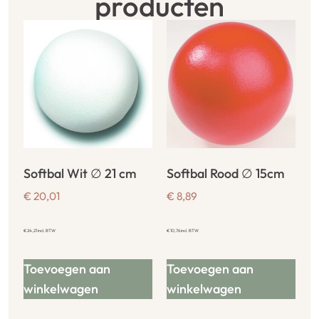
producten
Softbal Wit ∅ 21 cm
Softbal Rood ∅ 15cm
€
20,01
€
8,89
€
24,21
incl. BTW
€
10,76
incl. BTW
Toevoegen aan
Toevoegen aan
winkelwagen
winkelwagen