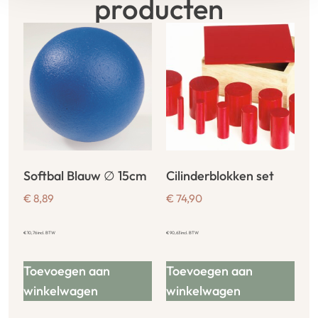
producten
Softbal Blauw ∅ 15cm
Cilinderblokken set
€
8,89
€
74,90
€
10,76
incl. BTW
€
90,63
incl. BTW
Toevoegen aan
Toevoegen aan
winkelwagen
winkelwagen