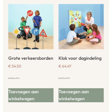
Grote verkeersborden
Klok voor dagindeling
€
54,50
€
64,47
€
65,95
incl. BTW
€
78,01
incl. BTW
Toevoegen aan
Toevoegen aan
winkelwagen
winkelwagen