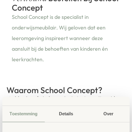
Concept
School Concept is de specialist in
onderwijsmeubilair. Wij geloven dat een
leeromgeving inspireert wanneer deze
aansluit bij de behoeften van kinderen én
leerkrachten.
Waarom School Concept?
Maatwerk
: ieder project start vanuit uw idee
en onze ervaring
Toestemming
Details
Over
Kwaliteit
: al ons school- en
kinderopvangmeubilair is uitvoerig getest en