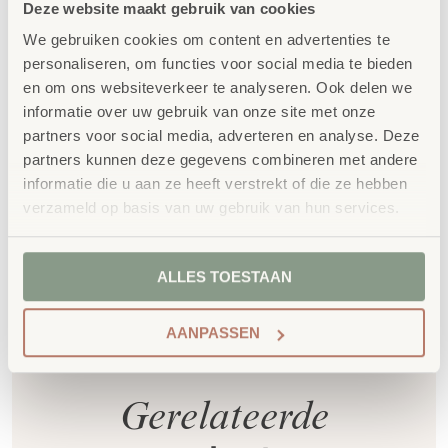
voldoet aan GS- en TÜV-keuringen
Deze website maakt gebruik van cookies
Duurzaamheid
: wij werken met circulaire
We gebruiken cookies om content en advertenties te
producten, waaronder onze
OneWood-lijn
van
personaliseren, om functies voor social media te bieden
100% FSC
-gecertificeerd Scandinavisch hout.
en om ons websiteverkeer te analyseren. Ook delen we
informatie over uw gebruik van onze site met onze
Daarnaast zelfs voorzien van het
partners voor social media, adverteren en analyse. Deze
milieukeurmerk
EU-Ecolabel
.
partners kunnen deze gegevens combineren met andere
Extra informatie
informatie die u aan ze heeft verstrekt of die ze hebben
verzameld op basis van uw gebruik van hun services.
SKU
82804
ALLES TOESTAAN
AANPASSEN
Gerelateerde