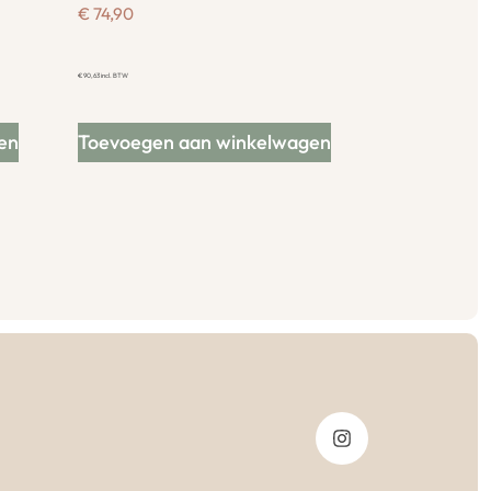
€
74,90
€
90,63
incl. BTW
en
Toevoegen aan winkelwagen