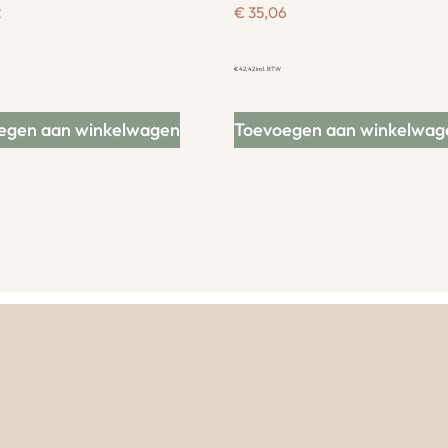
2
€
35,06
€
42,42
incl. BTW
egen aan winkelwagen
Toevoegen aan winkelwag