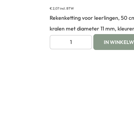
€
2,07
incl. BTW
Rekenketting voor leerlingen, 50 c
kralen met diameter 11 mm, kleuren
IN WINKEL