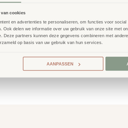
 van cookies
 School
nderwijsmeubilair. Wij
ent en advertenties te personaliseren, om functies voor social
. Ook delen we informatie over uw gebruik van onze site met on
ireert wanneer deze
e. Deze partners kunnen deze gegevens combineren met andere i
ren én leerkrachten.
erzameld op basis van uw gebruik van hun services.
AANPASSEN