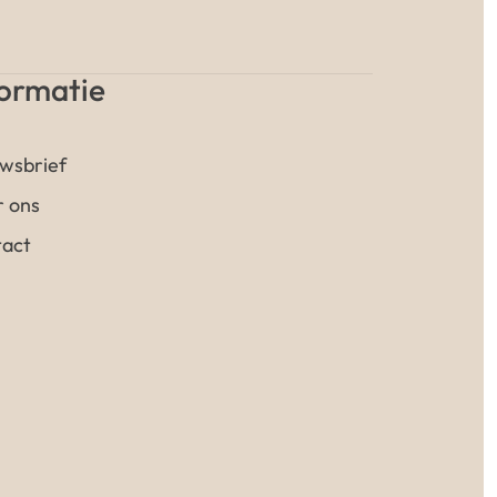
formatie
wsbrief
 ons
act