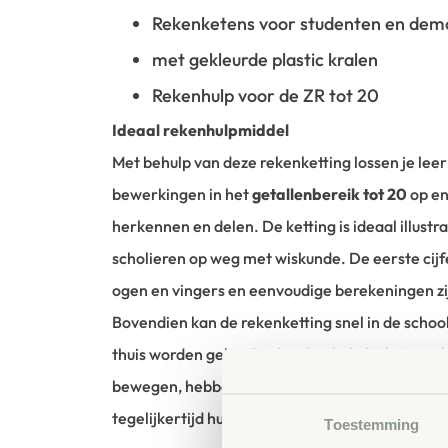
Rekenketens voor studenten en dem
met gekleurde plastic kralen
Rekenhulp voor de ZR tot 20
Ideaal rekenhulpmiddel
Met behulp van deze rekenketting lossen je lee
bewerkingen in het
getallenbereik tot 20
op en
herkennen en delen. De ketting is ideaal illustr
scholieren op weg met wiskunde. De eerste cij
ogen en vingers en eenvoudige berekeningen zij
Bovendien kan de rekenketting snel in de schoo
thuis worden gebruikt als rekenhulp bij huiswerk
bewegen, hebben de kinderen meer plezier met
tegelijkertijd hun fijne motoriek.
Toestemming