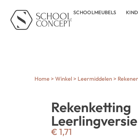
SCHOOLMEUBELS
KIN
Home
>
Winkel
>
Leermiddelen
>
Rekene
Rekenketting
Leerlingversi
€
1,71