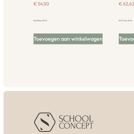
€
54,50
€
62,6
€
65,95
incl. BTW
€
75,77
incl. BTW
Toevoegen aan winkelwagen
Toevo