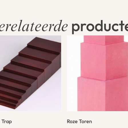
product
erelateerde
 Trap
Roze Toren