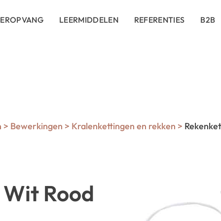
DEROPVANG
LEERMIDDELEN
REFERENTIES
B2B
n
>
Bewerkingen
>
Kralenkettingen en rekken
>
Rekenkett
e Wit Rood