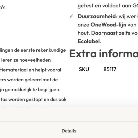
getest en voldoet aan 
o’s
Duurzaamheid
: wij we
onze
OneWood-lijn
van
hout. Daarnaast zelfs v
Ecolabel
.
Extra informa
rlingen de eerste rekenkundige
 leren ze hoeveelheden
SKU
85117
atiemateriaal en helpt vooral
fers worden geleerd met de
n gemakkelijk te begrijpen.
ltas worden gestopt en dus ook
. Door de ballen te laten
 rekenen en trainen ze
Details