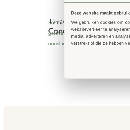
Deze website maakt gebruik
bestellen bij
Vertrouwd
School Concept is de specialist in o
We gebruiken cookies om cont
Concept
websiteverkeer te analyseren
geloven dat een leeromgeving insp
media, adverteren en analys
aansluit bij de behoeften van kinde
verstrekt of die ze hebben v