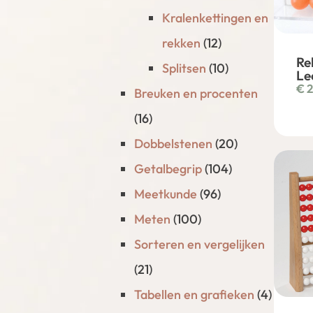
Kralenkettingen en
rekken
(12)
Re
Splitsen
(10)
Le
€
2
Breuken en procenten
(16)
Dobbelstenen
(20)
Getalbegrip
(104)
Meetkunde
(96)
Meten
(100)
Sorteren en vergelijken
(21)
Tabellen en grafieken
(4)