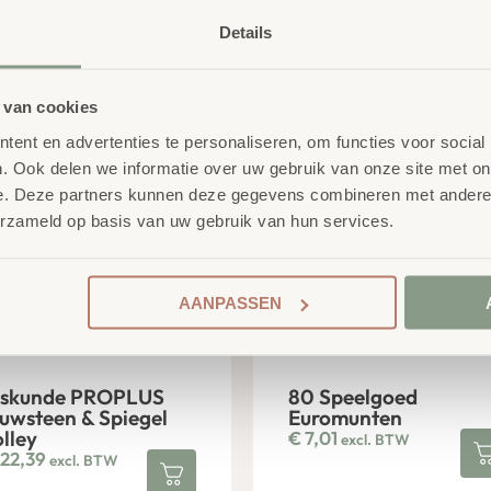
Split
,35
excl. BTW
€
1,71
excl. BTW
Details
 van cookies
ent en advertenties te personaliseren, om functies voor social
. Ook delen we informatie over uw gebruik van onze site met on
e. Deze partners kunnen deze gegevens combineren met andere i
erzameld op basis van uw gebruik van hun services.
AANPASSEN
skunde PROPLUS
80 Speelgoed
uwsteen & Spiegel
Euromunten
olley
€
7,01
excl. BTW
22,39
excl. BTW