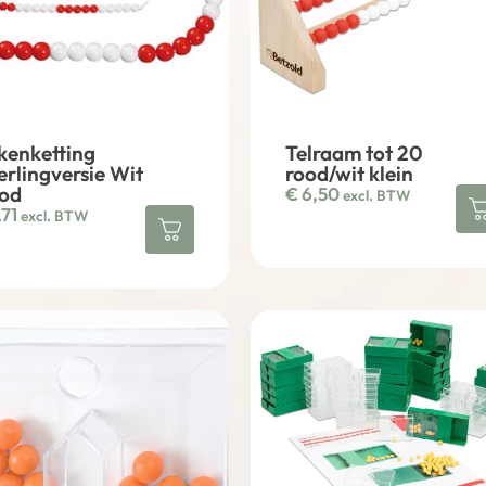
kenketting
Telraam tot 20
erlingversie Wit
rood/wit klein
od
€
6,50
excl. BTW
,71
excl. BTW