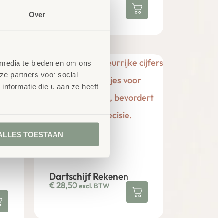
€
19,84
excl. BTW
Over
 media te bieden en om ons
ze partners voor social
nformatie die u aan ze heeft
ALLES TOESTAAN
Dartschijf Rekenen
€
28,50
excl. BTW