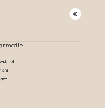
formatie
wsbrief
 ons
act