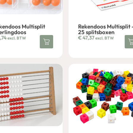
kendoos Multisplit
Rekendoos Multisplit 
erlingdoos
25 splitsboxen
,74
€
47,37
excl. BTW
excl. BTW