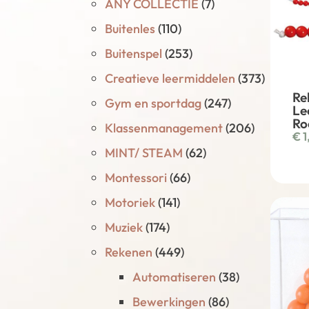
ANY COLLECTIE
(7)
Buitenles
(110)
Buitenspel
(253)
Creatieve leermiddelen
(373)
Re
Gym en sportdag
(247)
Le
Ro
Klassenmanagement
(206)
€
1
MINT/ STEAM
(62)
Montessori
(66)
Motoriek
(141)
Muziek
(174)
Rekenen
(449)
Automatiseren
(38)
Bewerkingen
(86)