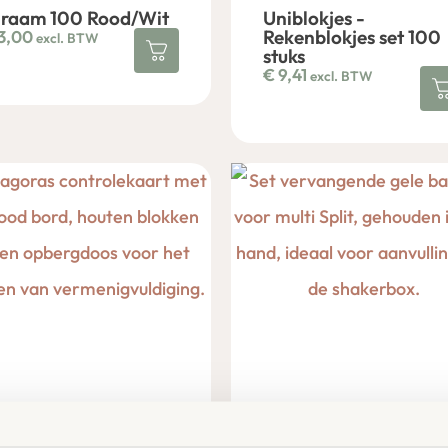
lraam 100 Rood/Wit
Uniblokjes -
Rekenblokjes set 100
3,00
excl. BTW
stuks
€
9,41
excl. BTW
thagoras Controle
Set vervangende
art
balletjes voor multi