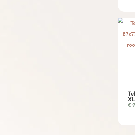
Te
XL
€
9