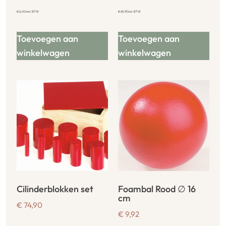
€
6,00
incl. BTW
€
65,95
incl. BTW
Toevoegen aan
Toevoegen aan
winkelwagen
winkelwagen
Cilinderblokken set
Foambal Rood ∅ 16
cm
€
74,90
€
9,92