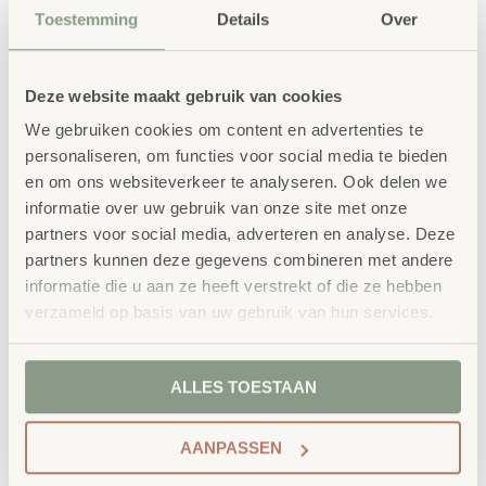
Toestemming
Details
Over
Maatwerk
: ieder project start vanuit uw idee
en onze ervaring
Kwaliteit
: al ons school- en
Deze website maakt gebruik van cookies
kinderopvangmeubilair is uitvoerig getest en
We gebruiken cookies om content en advertenties te
voldoet aan GS- en TÜV-keuringen
personaliseren, om functies voor social media te bieden
en om ons websiteverkeer te analyseren. Ook delen we
Duurzaamheid
: wij werken met circulaire
informatie over uw gebruik van onze site met onze
producten, waaronder onze
OneWood-lijn
van
partners voor social media, adverteren en analyse. Deze
100% FSC
-gecertificeerd Scandinavisch hout.
partners kunnen deze gegevens combineren met andere
Daarnaast zelfs voorzien van het
informatie die u aan ze heeft verstrekt of die ze hebben
milieukeurmerk
EU-Ecolabel
.
verzameld op basis van uw gebruik van hun services.
Extra informatie
ALLES TOESTAAN
SKU
86655
AANPASSEN