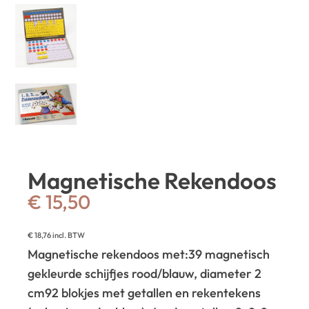
Magnetische Rekendoos
€
15,50
€
18,76
incl. BTW
Magnetische rekendoos met:
39 magnetisch
gekleurde schijfjes rood/blauw, diameter 2
cm
92 blokjes met getallen en rekentekens