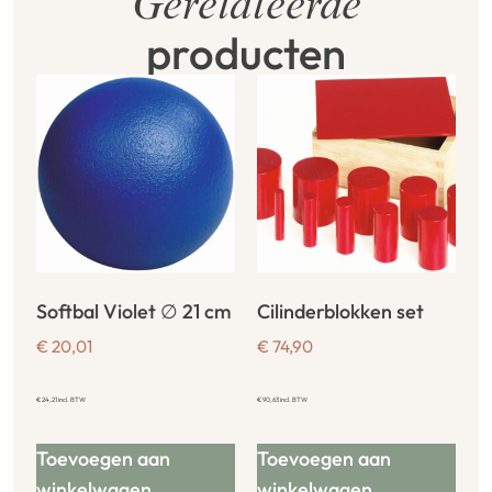
Gerelateerde
producten
Softbal Violet ∅ 21 cm
Cilinderblokken set
€
20,01
€
74,90
€
24,21
incl. BTW
€
90,63
incl. BTW
Toevoegen aan
Toevoegen aan
winkelwagen
winkelwagen