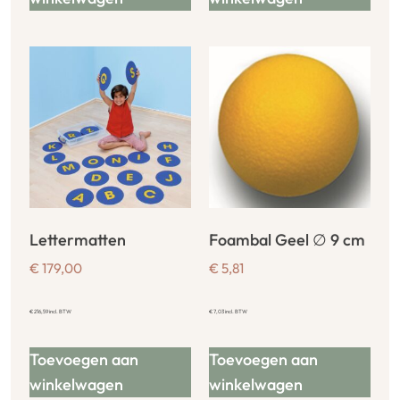
Lettermatten
Foambal Geel ∅ 9 cm
€
179,00
€
5,81
€
216,59
incl. BTW
€
7,03
incl. BTW
Toevoegen aan
Toevoegen aan
winkelwagen
winkelwagen