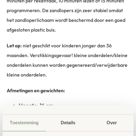
minuten per rekentaak, 10 minuten lezen of 15 minuten
programmeren. De zandlopers zijn zeer stabiel omdat
het zandloperlichaam wordt beschermd door een goed
afgesloten plastic buis.
Let op
: niet geschikt voor kinderen jonger dan 36
maanden. Verstikkingsgevaar! kleine onderdelen/kleine
onderdelen kunnen worden gegenereerd/verwijderbare
kleine onderdelen.
Afmetingen en gewichten:
Hoogte: 16 cm
Breed: 8 cm
Diepte: 7,3 cm
Toestemming
Details
Over
Totaal gewicht (netto): 180g