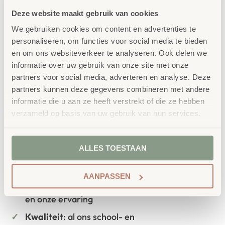
bestellen bij School
Deze website maakt gebruik van cookies
Vertrouwd
Concept
We gebruiken cookies om content en advertenties te
personaliseren, om functies voor social media te bieden
School Concept is de specialist in
en om ons websiteverkeer te analyseren. Ook delen we
onderwijsmeubilair. Wij geloven dat een
informatie over uw gebruik van onze site met onze
partners voor social media, adverteren en analyse. Deze
leeromgeving inspireert wanneer deze
partners kunnen deze gegevens combineren met andere
aansluit bij de behoeften van kinderen én
informatie die u aan ze heeft verstrekt of die ze hebben
verzameld op basis van uw gebruik van hun services.
leerkrachten.
ALLES TOESTAAN
Waarom School Concept?
AANPASSEN
Maatwerk
: ieder project start vanuit uw idee
en onze ervaring
Kwaliteit
: al ons school- en