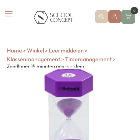
0
Home
Winkel
Leermiddelen
>
>
>
Klassenmanagement
Timemanagement
>
>
Zandloper 15 minuten paars – klein