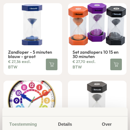
Zandloper - 5 minuten
Set zandlopers 10 15 en
blauw - groot
30 minuten
excl.
excl.
€
27,36
€
27,70
BTW
BTW
Toestemming
Details
Over
Concentratie Wand Klok
Zandloper 30 minuten