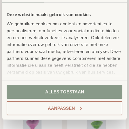
met Kleurblokken (30
zwart - klein
cm)
excl.
€
9,92
excl.
€
29,95
BTW
Deze website maakt gebruik van cookies
BTW
We gebruiken cookies om content en advertenties te
personaliseren, om functies voor social media te bieden
en om ons websiteverkeer te analyseren. Ook delen we
informatie over uw gebruik van onze site met onze
partners voor social media, adverteren en analyse. Deze
partners kunnen deze gegevens combineren met andere
informatie die u aan ze heeft verstrekt of die ze hebben
verzameld op basis van uw gebruik van hun services.
Zandloper - 3 minuten
Zandloper - 1 minuut
geel - groot
groen - groot
excl.
excl.
€
27,36
€
27,36
ALLES TOESTAAN
BTW
BTW
AANPASSEN