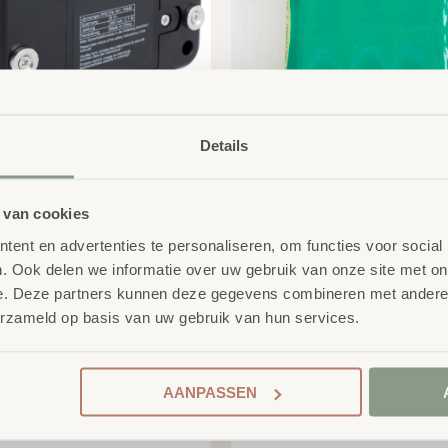
hangsysteem noise
Batterijen voor Noise
Details
ntrol
Control Pro
1,63
€
19,84
excl. BTW
excl. BTW
 van cookies
ent en advertenties te personaliseren, om functies voor social
. Ook delen we informatie over uw gebruik van onze site met on
e. Deze partners kunnen deze gegevens combineren met andere i
erzameld op basis van uw gebruik van hun services.
AANPASSEN