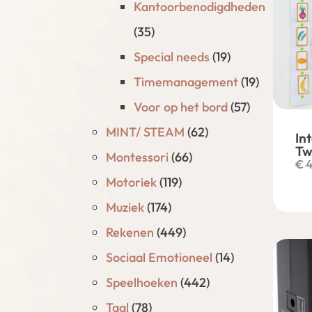
Kantoorbenodigdheden
(35)
Special needs
(19)
Timemanagement
(19)
Voor op het bord
(57)
MINT/ STEAM
(62)
In
Tw
Montessori
(66)
€
4
Motoriek
(119)
Muziek
(174)
Rekenen
(449)
Sociaal Emotioneel
(14)
Speelhoeken
(442)
Taal
(78)