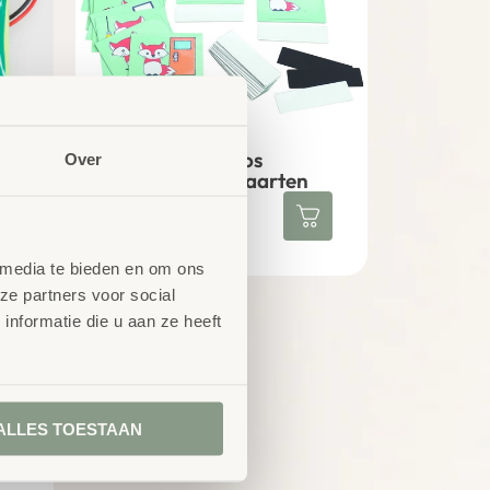
Behulpzame Vos
Over
magnetische kaarten
€
19,67
excl. BTW
 media te bieden en om ons
ze partners voor social
nformatie die u aan ze heeft
ALLES TOESTAAN