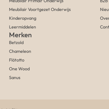
Meubilair Primair Onderwijs
B2B
Meubilair Voortgezet Onderwijs
Nieu
Kinderopvang
Over
Leermiddelen
Cont
Merken
Betzold
Chameleon
Flötotto
One Wood
Sanus