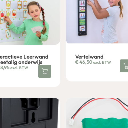
teractieve Leerwand
Vertelwand
eetalig onderwijs
€
46,50
excl. BTW
8,95
excl. BTW