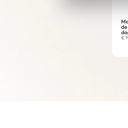
Ma
de
da
€
1