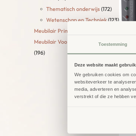
Thematisch onderwijs
(172)
Wetenschap en Techniek
(123)
Meubilair Primair Onderwijs
(325)
Meubilair Voortgezet Onderwijs
op
Toestemming
co
(196)
€
1
Deze website maakt gebruik
We gebruiken cookies om cont
websiteverkeer te analyseren
media, adverteren en analys
verstrekt of die ze hebben v