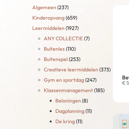
Algemeen
(237)
Kinderopvang
(659)
Leermiddelen
(1927)
ANY COLLECTIE
(7)
Buitenles
(110)
Buitenspel
(253)
Creatieve leermiddelen
(373)
Be
Gym en sportdag
(247)
€
5
Klassenmanagement
(185)
Beloningen
(8)
Dagplanning
(11)
De kring
(11)