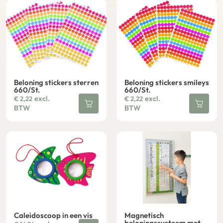
Beloning stickers sterren
Beloning stickers smileys
660/St.
660/St.
excl.
excl.
€
2,22
€
2,22
BTW
BTW
Caleidoscoop in een vis
Magnetisch
beloningssysteem met