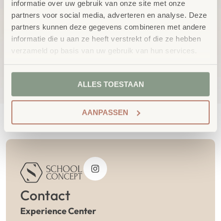
informatie over uw gebruik van onze site met onze
partners voor social media, adverteren en analyse. Deze
partners kunnen deze gegevens combineren met andere
informatie die u aan ze heeft verstrekt of die ze hebben
Houten doolhof
Kleurrijke houten Jojo's
verzameld op basis van uw gebruik van hun services.
excl.
excl.
€
42,66
€
20,41
BTW
BTW
ALLES TOESTAAN
AANPASSEN
Contact
Experience Center