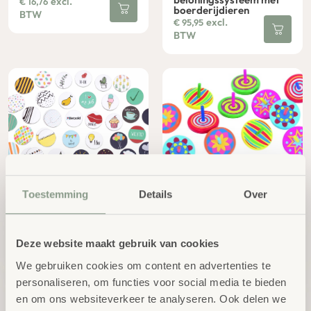
excl.
€
16,76
boerderijdieren
BTW
excl.
€
95,95
BTW
Set magnetische
Houten tolletjes
Toestemming
Details
Over
afbeeldingen rond 35 cm
excl.
€
19,67
42 stuks
BTW
excl.
€
11,46
BTW
Deze website maakt gebruik van cookies
We gebruiken cookies om content en advertenties te
personaliseren, om functies voor social media te bieden
en om ons websiteverkeer te analyseren. Ook delen we