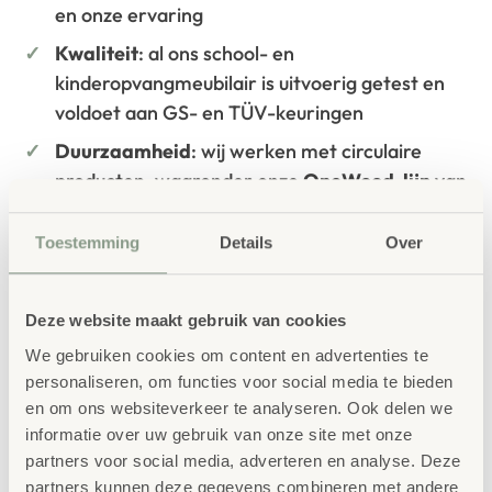
en onze ervaring
Kwaliteit
: al ons school- en
kinderopvangmeubilair is uitvoerig getest en
voldoet aan GS- en TÜV-keuringen
Duurzaamheid
: wij werken met circulaire
producten, waaronder onze
OneWood-lijn
van
100% FSC
-gecertificeerd Scandinavisch hout.
Daarnaast zelfs voorzien van het
Toestemming
Details
Over
milieukeurmerk
EU-Ecolabel
.
Extra informatie
Deze website maakt gebruik van cookies
SKU
763680
We gebruiken cookies om content en advertenties te
personaliseren, om functies voor social media te bieden
en om ons websiteverkeer te analyseren. Ook delen we
informatie over uw gebruik van onze site met onze
partners voor social media, adverteren en analyse. Deze
partners kunnen deze gegevens combineren met andere