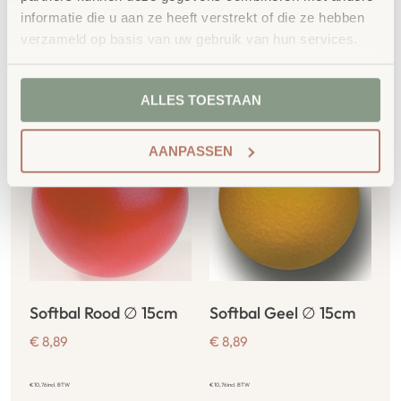
informatie die u aan ze heeft verstrekt of die ze hebben
verzameld op basis van uw gebruik van hun services.
Gerelateerde
producten
ALLES TOESTAAN
AANPASSEN
Softbal Rood ∅ 15cm
Softbal Geel ∅ 15cm
€
8,89
€
8,89
€
10,76
incl. BTW
€
10,76
incl. BTW