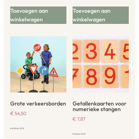
Toevoegen aan
Toevoegen aan
winkelwagen
winkelwagen
Grote verkeersborden
Getallenkaarten voor
numerieke stangen
€
54,50
€
7,87
€
65,95
incl. BTW
€
9,52
incl. BTW