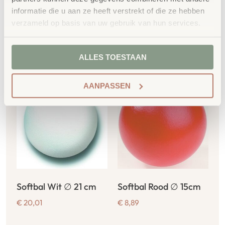
informatie die u aan ze heeft verstrekt of die ze hebben
verzameld op basis van uw gebruik van hun services.
Gerelateerde
ALLES TOESTAAN
producten
AANPASSEN
Softbal Wit ∅ 21 cm
Softbal Rood ∅ 15cm
€
20,01
€
8,89