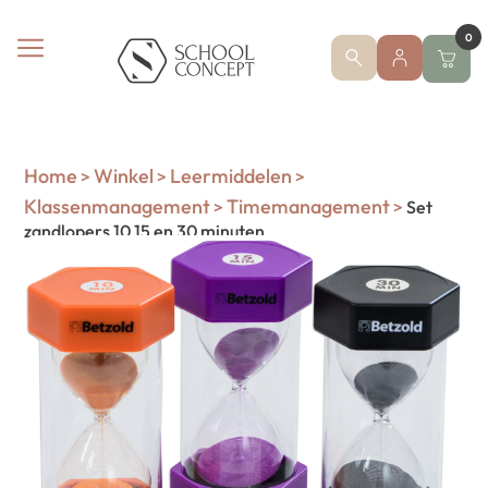
0
Home
Winkel
Leermiddelen
>
>
>
Klassenmanagement
Timemanagement
>
>
Set
zandlopers 10 15 en 30 minuten