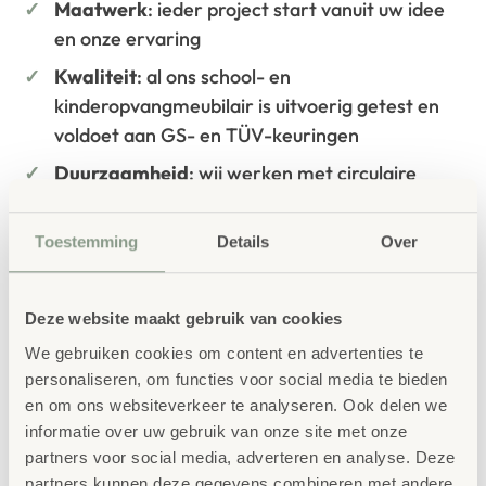
Maatwerk
: ieder project start vanuit uw idee
en onze ervaring
Kwaliteit
: al ons school- en
kinderopvangmeubilair is uitvoerig getest en
voldoet aan GS- en TÜV-keuringen
Duurzaamheid
: wij werken met circulaire
producten, waaronder onze
OneWood-lijn
van
100% FSC
-gecertificeerd Scandinavisch hout.
Toestemming
Details
Over
Daarnaast zelfs voorzien van het
milieukeurmerk
EU-Ecolabel
.
Deze website maakt gebruik van cookies
Extra informatie
We gebruiken cookies om content en advertenties te
SKU
758698
personaliseren, om functies voor social media te bieden
en om ons websiteverkeer te analyseren. Ook delen we
informatie over uw gebruik van onze site met onze
partners voor social media, adverteren en analyse. Deze
partners kunnen deze gegevens combineren met andere