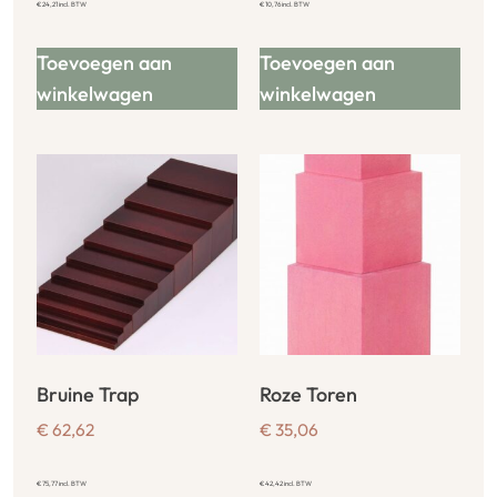
€
24,21
incl. BTW
€
10,76
incl. BTW
Toevoegen aan
Toevoegen aan
winkelwagen
winkelwagen
Bruine Trap
Roze Toren
€
62,62
€
35,06
€
75,77
incl. BTW
€
42,42
incl. BTW