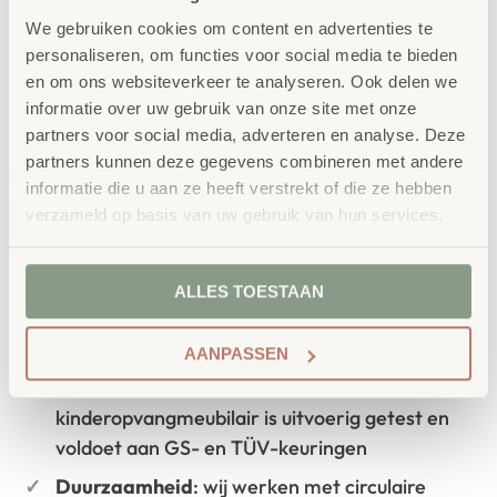
School Concept is de specialist in
We gebruiken cookies om content en advertenties te
onderwijsmeubilair. Wij geloven dat een
personaliseren, om functies voor social media te bieden
en om ons websiteverkeer te analyseren. Ook delen we
leeromgeving inspireert wanneer deze
informatie over uw gebruik van onze site met onze
aansluit bij de behoeften van kinderen én
partners voor social media, adverteren en analyse. Deze
partners kunnen deze gegevens combineren met andere
leerkrachten.
informatie die u aan ze heeft verstrekt of die ze hebben
verzameld op basis van uw gebruik van hun services.
Waarom School Concept?
ALLES TOESTAAN
Maatwerk
: ieder project start vanuit uw idee
en onze ervaring
AANPASSEN
Kwaliteit
: al ons school- en
kinderopvangmeubilair is uitvoerig getest en
voldoet aan GS- en TÜV-keuringen
Duurzaamheid
: wij werken met circulaire