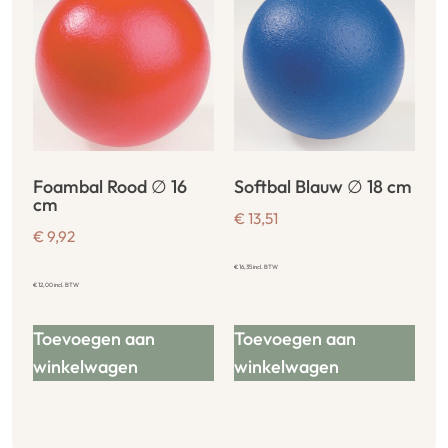
Foambal Rood ∅ 16
Softbal Blauw ∅ 18 cm
cm
€
13,51
€
9,92
€
16,35
incl. BTW
€
12,00
incl. BTW
Toevoegen aan
Toevoegen aan
winkelwagen
winkelwagen