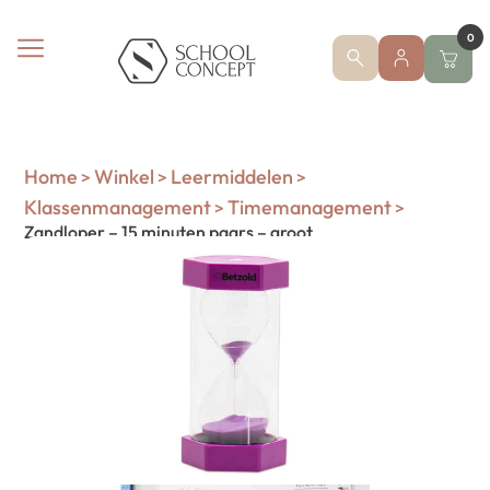
0
Home
Winkel
Leermiddelen
>
>
>
Klassenmanagement
Timemanagement
>
>
Zandloper – 15 minuten paars – groot