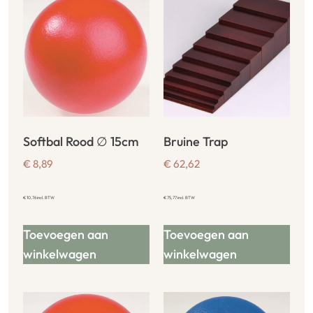
Softbal Rood ∅ 15cm
Bruine Trap
€
8,89
€
62,62
€
10,76
incl. BTW
€
75,77
incl. BTW
Toevoegen aan
Toevoegen aan
winkelwagen
winkelwagen