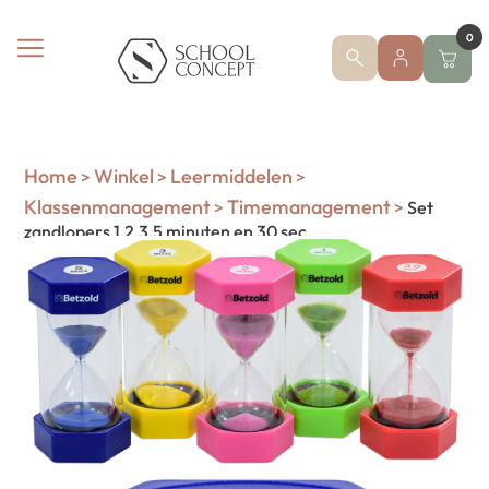
0
Home
Winkel
Leermiddelen
>
>
>
Klassenmanagement
Timemanagement
>
>
Set
zandlopers 1,2,3,5 minuten en 30 sec.