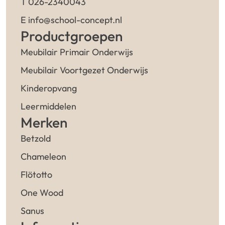
T 026-2340043
E info@school-concept.nl
Productgroepen
Meubilair Primair Onderwijs
Meubilair Voortgezet Onderwijs
Kinderopvang
Leermiddelen
Merken
Betzold
Chameleon
Flötotto
One Wood
Sanus