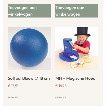
Toevoegen aan
Toevoegen aan
winkelwagen
winkelwagen
Softbal Blauw ∅ 18 cm
MH – Magische Hoed
€
13,51
€
18,98
€
16,35
incl. BTW
€
22,97
incl. BTW