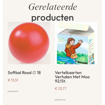
Gerelateerde
producten
Softbal Rood ∅ 18
Vertelkaarten
Verhalen Met Moa
€
13,51
92/St.
€
23,77
€
16,35
incl. BTW
€
28,76
incl. BTW