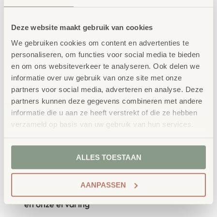
bestellen bij School
Vertrouwd
Deze website maakt gebruik van cookies
Concept
We gebruiken cookies om content en advertenties te
personaliseren, om functies voor social media te bieden
School Concept is de specialist in
en om ons websiteverkeer te analyseren. Ook delen we
onderwijsmeubilair. Wij geloven dat een
informatie over uw gebruik van onze site met onze
partners voor social media, adverteren en analyse. Deze
leeromgeving inspireert wanneer deze
partners kunnen deze gegevens combineren met andere
aansluit bij de behoeften van kinderen én
informatie die u aan ze heeft verstrekt of die ze hebben
verzameld op basis van uw gebruik van hun services.
leerkrachten.
ALLES TOESTAAN
Waarom School Concept?
AANPASSEN
Maatwerk
: ieder project start vanuit uw idee
en onze ervaring