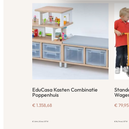
EduCasa Kasten Combinatie
Stand
Poppenhuis
Wage
€
1.358,68
€
79,95
€
1.644,00
incl. BTW
€
96,74
incl. BTW