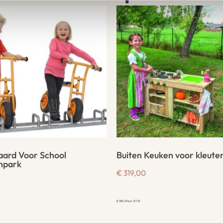
aard Voor School
Buiten Keuken voor kleute
npark
€
319,00
€
385,99
incl. BTW