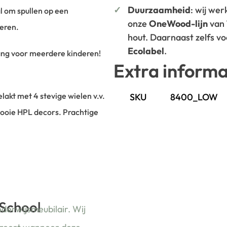
Duurzaamheid
: wij we
al om spullen op een
onze
OneWood-lijn
van
eren.
hout. Daarnaast zelfs v
Ecolabel
.
lang voor meerdere kinderen!
Extra informa
akt met 4 stevige wielen v.v.
SKU
8400_LOW
 mooie HPL decors. Prachtige
 School
nderwijsmeubilair. Wij