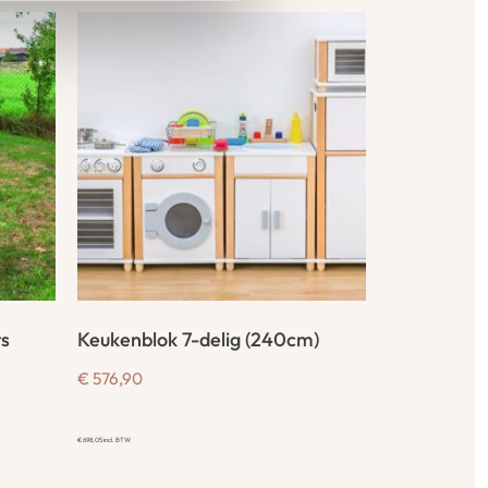
rs
Keukenblok 7-delig (240cm)
€
576,90
€
698,05
incl. BTW