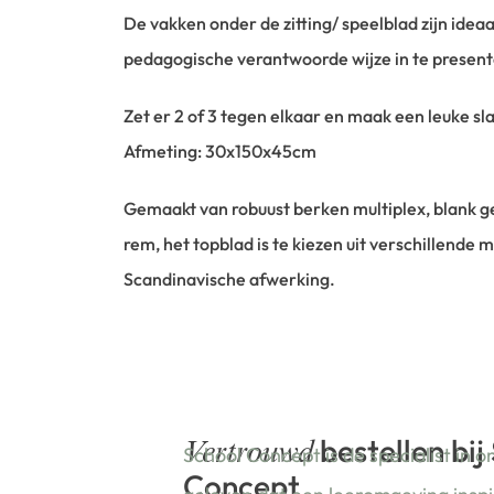
De vakken onder de zitting/ speelblad zijn idea
pedagogische verantwoorde wijze in te present
Zet er 2 of 3 tegen elkaar en maak een leuke s
Afmeting: 30x150x45cm
Gemaakt van robuust berken multiplex, blank gel
rem, het topblad is te kiezen uit verschillende
Scandinavische afwerking.
bestellen bij
Vertrouwd
School Concept is de specialist in o
Concept