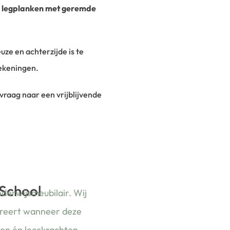
n legplanken met geremde
ze en achterzijde is te
tekeningen.
 vraag naar een vrijblijvende
 School
nderwijsmeubilair. Wij
ireert wanneer deze
ren én leerkrachten.