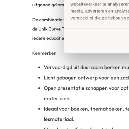
websiteverkeer te analyseren
uitgenodigd om te ontdekken, lezen en leren.
media, adverteren en analys
verstrekt of die ze hebben v
De combinatie van een doordacht ontwerp en
de Unik Curve Toonkast tot een praktische én 
iedere educatieve ruimte.
Kenmerken
Vervaardigd uit duurzaam berken mul
Licht gebogen ontwerp voor een zach
Open presentatie schappen voor opt
materialen.
Ideaal voor boeken, themahoeken, te
lesmateriaal.