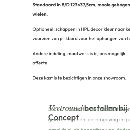
Standaard in B/D 123×37,5cm, mooie geboge
wielen.
Optioneel: schappen in HPL decor kleur naar keu
voorzien van prikbord voor het ophangen van 
Andere indeling, maatwerk is bij ons mogelijk –
offerte.
Deze kast is te bezichtigen in onze showroom.
bestellen bij
Vertrouwd
School Concept is de specialist in o
Concept
geloven dat een leeromgeving insp
aansluit bij de behoeften van kinde