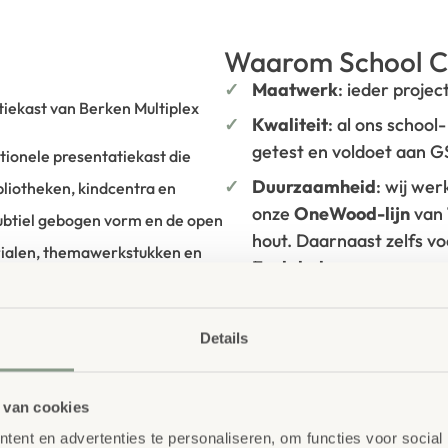
Waarom School C
Maatwerk
: ieder projec
iekast van Berken Multiplex
Kwaliteit
: al ons school
getest en voldoet aan 
nctionele presentatiekast die
Duurzaamheid
: wij we
bliotheken, kindcentra en
onze
OneWood-lijn
van
ubtiel gebogen vorm en de open
hout. Daarnaast zelfs v
ialen, themawerkstukken en
Ecolabel
.
ier zichtbaar gemaakt.
Extra informa
multiplex, een sterk en
Details
SKU
—
uitstraling. De lichte ronding
agt bij aan een rustige en
 van cookies
zichtbaar en gebruikers worden
ent en advertenties te personaliseren, om functies voor social