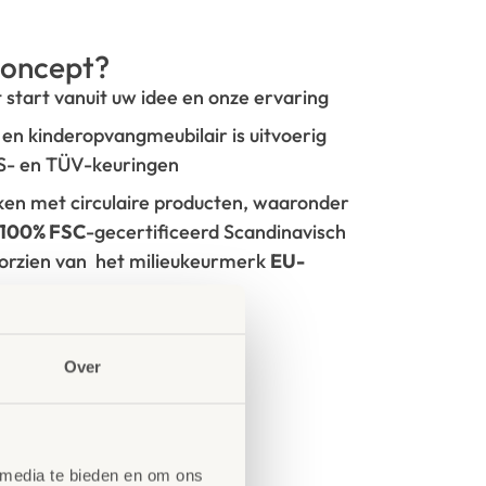
oncept?
t start vanuit uw idee en onze ervaring
- en kinderopvangmeubilair is uitvoerig
GS- en TÜV-keuringen
rken met circulaire producten, waaronder
100% FSC
-gecertificeerd Scandinavisch
oorzien van het milieukeurmerk
EU-
tie
Over
 media te bieden en om ons