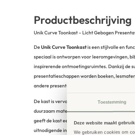
Productbeschrijving
Unik Curve Toonkast – Licht Gebogen Presentat
De
Unik Curve Toonkast
is een stijlvolle en fu
speciaal is ontworpen voor leeromgevingen, bi
inspirerende ontmoetingsruimtes. Dankzij de s
presentatieschappen worden boeken, lesmater
andere presentaties op een aantrekkelijke man
De kast is vervaardigd uit hoogwaardig berken 
Toestemming
duurzaam materiaal met een warme, natuurlijke 
geeft de kast een vriendelijke uitstraling en dra
Deze website maakt gebruik
uitnodigende inrichting. Materialen zijn goed 
We gebruiken cookies om cont