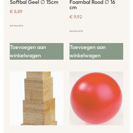
Softbal Geel ∅ 15cm
Foambal Rood ∅ 16
cm
€
8,89
€
9,92
€
10,76
incl. BTW
€
12,00
incl. BTW
Toevoegen aan
Toevoegen aan
winkelwagen
winkelwagen