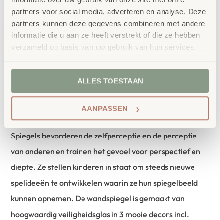
partners voor social media, adverteren en analyse. Deze
Dubbel plezier! Bevestig de spiegel aan de muur boven
partners kunnen deze gegevens combineren met andere
elk EduCasa podium deel en open nieuwe zintuiglijke
informatie die u aan ze heeft verstrekt of die ze hebben
verzameld op basis van uw gebruik van hun services.
werelden voor de kinderen. Terwijl ze spelen op de
individuele podium of op de complete set, kunnen ze
zichzelf en hun vriendjes bekijken in de spiegel.
ALLES TOESTAAN
Voertuigen, poppen, knuffels en ander speelgoed zien ze
AANPASSEN
dubbel en bieden extra speelplezier.
Spiegels bevorderen de zelfperceptie en de perceptie
van anderen en trainen het gevoel voor perspectief en
diepte. Ze stellen kinderen in staat om steeds nieuwe
spelideeën te ontwikkelen waarin ze hun spiegelbeeld
kunnen opnemen. De wandspiegel is gemaakt van
hoogwaardig veiligheidsglas in 3 mooie decors incl.