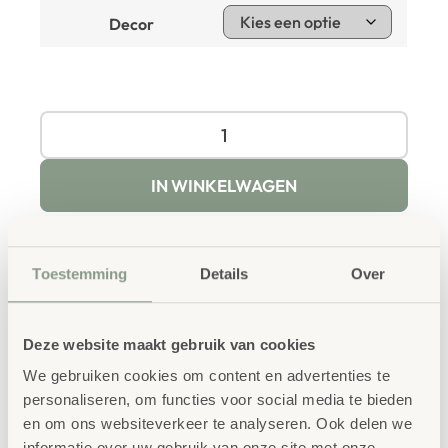
Decor
IN WINKELWAGEN
Toestemming
Details
Over
Deze website maakt gebruik van cookies
Productbeschrijving
We gebruiken cookies om content en advertenties te
personaliseren, om functies voor social media te bieden
Ideale aanvulling op onze EduCasa podium delen van
en om ons websiteverkeer te analyseren. Ook delen we
50cm breed.
informatie over uw gebruik van onze site met onze