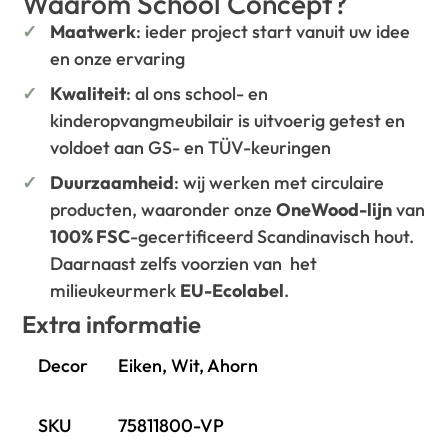
Waarom School Concept?
Maatwerk
: ieder project start vanuit uw idee
en onze ervaring
Kwaliteit
: al ons school- en
kinderopvangmeubilair is uitvoerig getest en
voldoet aan GS- en TÜV-keuringen
Duurzaamheid
: wij werken met circulaire
producten, waaronder onze
OneWood-lijn
van
100% FSC
-gecertificeerd Scandinavisch hout.
Daarnaast zelfs voorzien van het
milieukeurmerk
EU-Ecolabel
.
Extra informatie
Decor
Eiken, Wit, Ahorn
SKU
75811800-VP