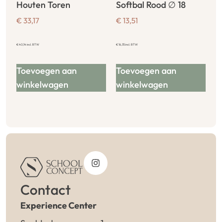
Houten Toren
Softbal Rood ∅ 18
€
33,17
€
13,51
€
40,14
incl. BTW
€
16,35
incl. BTW
Toevoegen aan
Toevoegen aan
winkelwagen
winkelwagen
Contact
Experience Center