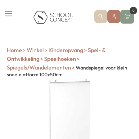
0
Home
Winkel
Kinderopvang
Spel- &
>
>
>
Ontwikkeling
Speelhoeken
>
>
Spiegels/Wandelementen
>
Wandspiegel voor klein
speelplatform 100x50cm