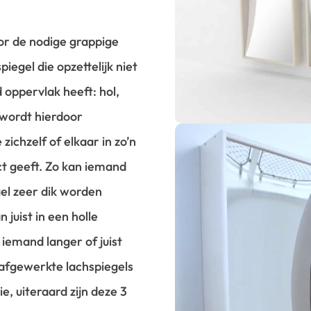
or de nodige grappige
iegel die opzettelijk niet
oppervlak heeft: hol,
 wordt hierdoor
zichzelf of elkaar in zo’n
ct geeft. Zo kan iemand
gel zeer dik worden
juist in een holle
iemand langer of juist
 afgewerkte lachspiegels
e, uiteraard zijn deze 3