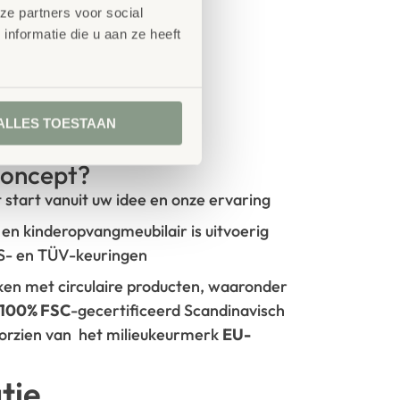
ze partners voor social
nformatie die u aan ze heeft
ALLES TOESTAAN
oncept?
t start vanuit uw idee en onze ervaring
- en kinderopvangmeubilair is uitvoerig
GS- en TÜV-keuringen
rken met circulaire producten, waaronder
100% FSC
-gecertificeerd Scandinavisch
oorzien van het milieukeurmerk
EU-
tie