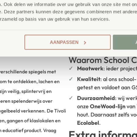
. Ook delen we informatie over uw gebruik van onze site met on
e. Deze partners kunnen deze gegevens combineren met andere i
erzameld op basis van uw gebruik van hun services.
AANPASSEN
Waarom School C
Maatwerk
: ieder projec
 verschillende spiegels met
Kwaliteit
: al ons school
 om te ontdekken, lachen en
getest en voldoet aan 
n veilig, splintervrij en
Duurzaamheid
: wij we
leren spelenderwijs over
onze
OneWood-lijn
van
iegelbeeld verkennen. De Tivoli
hout. Daarnaast zelfs v
en, gangen of klaslokalen en
Ecolabel
.
 educatief product. Vraag
Extra informa