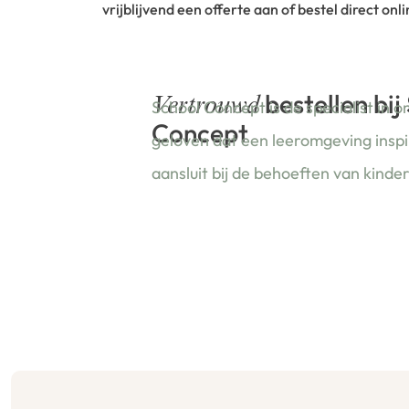
vrijblijvend een offerte aan of bestel direct onli
bestellen bij
Vertrouwd
School Concept is de specialist in o
Concept
geloven dat een leeromgeving insp
aansluit bij de behoeften van kinde