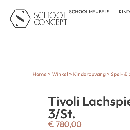
SCHOOLMEUBELS
KIN
Home
>
Winkel
>
Kinderopvang
>
Spel- &
Tivoli Lachspi
3/St.
€
780,00