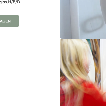
glas.
H/B/D
WAGEN