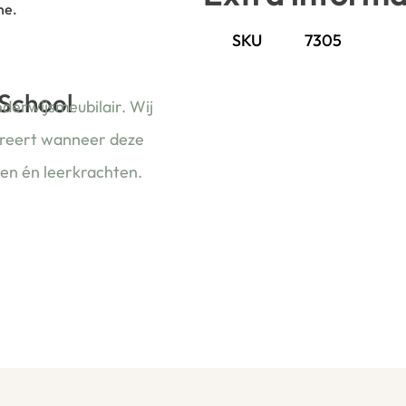
ne.
SKU
7305
 School
nderwijsmeubilair. Wij
ireert wanneer deze
ren én leerkrachten.