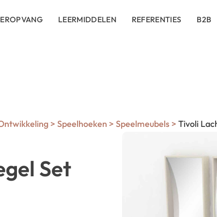
DEROPVANG
LEERMIDDELEN
REFERENTIES
B2B
 Ontwikkeling
>
Speelhoeken
>
Speelmeubels
>
Tivoli Lac
egel Set