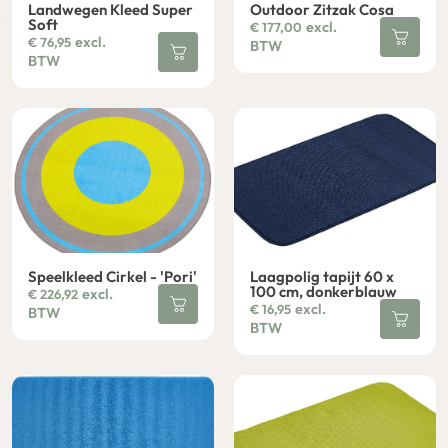
Landwegen Kleed Super
Outdoor Zitzak Cosa
Soft
excl.
€
177,00
excl.
€
76,95
BTW
BTW
Speelkleed Cirkel - 'Pori'
Laagpolig tapijt 60 x
100 cm, donkerblauw
excl.
€
226,92
excl.
€
16,95
BTW
BTW