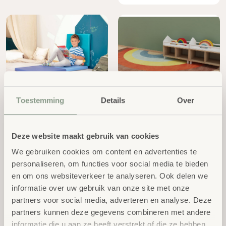
Opvouwbare Gymmat
Regenboog kleed
Toestemming
Details
Over
3-dlg
halfrond
Vanaf:
excl.
€
314,00
excl.
€
153,00
BTW
BTW
Deze website maakt gebruik van cookies
We gebruiken cookies om content en advertenties te
personaliseren, om functies voor social media te bieden
en om ons websiteverkeer te analyseren. Ook delen we
informatie over uw gebruik van onze site met onze
partners voor social media, adverteren en analyse. Deze
partners kunnen deze gegevens combineren met andere
informatie die u aan ze heeft verstrekt of die ze hebben