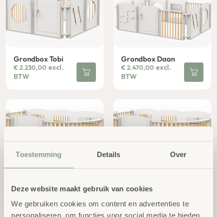
Grondbox Tobi
Grondbox Daan
excl.
excl.
€
2.230,00
€
2.470,00
BTW
BTW
Toestemming
Details
Over
Grondbox Clay
Grondbox Mika
Deze website maakt gebruik van cookies
excl.
excl.
€
2.470,00
€
2.470,00
BTW
BTW
We gebruiken cookies om content en advertenties te
personaliseren, om functies voor social media te bieden