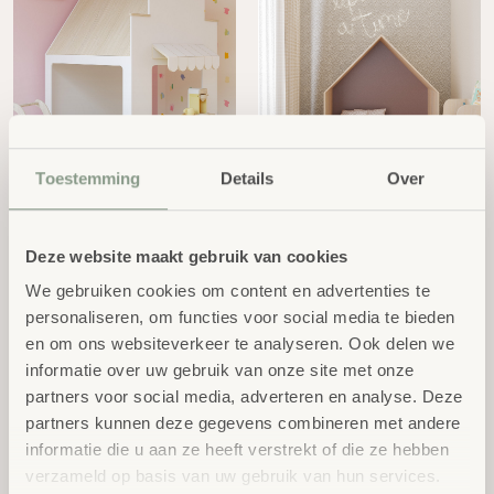
Speelhuis winkel Lille DK
Leeshuis
Toestemming
Details
Over
Op aanvraag
Op aanvraag
Deze website maakt gebruik van cookies
We gebruiken cookies om content en advertenties te
personaliseren, om functies voor social media te bieden
en om ons websiteverkeer te analyseren. Ook delen we
informatie over uw gebruik van onze site met onze
partners voor social media, adverteren en analyse. Deze
partners kunnen deze gegevens combineren met andere
EduCasa Speelhuis XXL |
Hexa Burcht Set 3/St.
informatie die u aan ze heeft verstrekt of die ze hebben
Wit
excl.
€
3.514,00
verzameld op basis van uw gebruik van hun services.
excl.
€
1.949,00
BTW